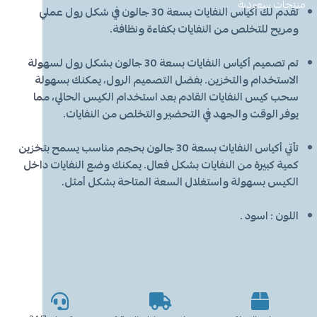
معطر جو
مكنسة يد
عرض الكل
عرض الكل
ادوات عناية
قبعة الشيف
شامبو اطفال
منظفات اليدين
منتجات سعودية
مزاز واعواد تحريك
قصدير ورول تغليف
تقدم لك أكياس النفايات بسعة 30 جالون في شكل رول عملي
ومريح للتخلص من النفايات بكفاءة ونظافة.
أخرى
كولونيا
قفازات
قشاطة
عرض الكل
مريلة مطبخ
منظفات دورة مياه
سفره واكياس نفايات
شمعة تسخين الطعام
تم تصميم أكياس النفايات بسعة 30 جالون بشكل رول لسهولة
الحطب
كمامات
ممسحه
لوشن وكريم
بودرة اطفال
منشفه مايكروفايبر
معطر ومنعم ملابس
ملاعق وشوك وسكاكين
الاستخدام والتخزين. بفضل التصميم الرول، يمكنك بسهولة
سحب كيس النفايات القادم بعد استخدام الكيس الحالي، مما
يوفر الوقت والجهد في التحضير والتخلص من النفايات.
شامبو
الاكواب
معطر جو
غطاء راس
منشفه مايكروفايبر
تأتي أكياس النفايات بسعة 30 جالون بحجم مناسب يسمح بتخزين
معقم
غطاء ذراع
سلة نفايات
حامل اكواب
مزيل بقع وملمع
كمية كبيرة من النفايات بشكل فعال. يمكنك وضع النفايات داخل
الكيس بسهولة واستغلال السعة المتاحة بشكل أمثل.
عربة تنظيف
مزيل دهون
قبعة الشيف
معجون اسنان
مزاز واعود تحريك
اللون : اسود .
مريله مطبخ
عصا ممسحه
منشفه استخدام مرة واحدة
منظف زجاج ومتعدد الاستخدام