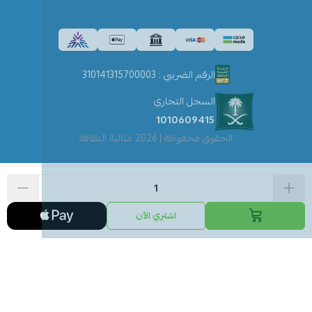
الرقم الضريبي : 310141315700003
السجل التجاري
1010609415
الحقوق محفوظة | 2026
مثالية النظافة
اشتري الآن