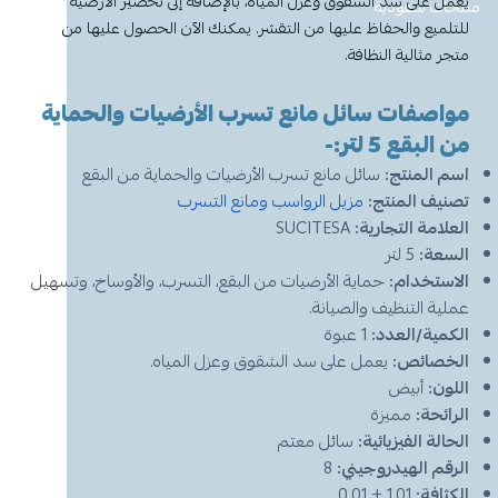
يعمل على سد الشقوق وعزل المياه، بالإضافة إلى تحضير الأرضية
معطر جو
مكنسة يد
عرض الكل
عرض الكل
ادوات عناية
قبعة الشيف
شامبو اطفال
منظفات اليدين
منتجات سعودية
مزاز واعواد تحريك
قصدير ورول تغليف
للتلميع والحفاظ عليها من التقشر. يمكنك الآن الحصول عليها من
متجر مثالية النظافة.
أخرى
كولونيا
قفازات
قشاطة
عرض الكل
مريلة مطبخ
منظفات دورة مياه
سفره واكياس نفايات
شمعة تسخين الطعام
مواصفات سائل مانع تسرب الأرضيات والحماية
الحطب
كمامات
ممسحه
لوشن وكريم
بودرة اطفال
منشفه مايكروفايبر
معطر ومنعم ملابس
ملاعق وشوك وسكاكين
من البقع 5 لتر:-
اسم المنتج:
سائل مانع تسرب الأرضيات والحماية من البقع
شامبو
الاكواب
معطر جو
غطاء راس
منشفه مايكروفايبر
تصنيف المنتج:
مزيل الرواسب ومانع التسرب
العلامة التجارية:
SUCITESA
معقم
غطاء ذراع
سلة نفايات
حامل اكواب
مزيل بقع وملمع
السعة:
5 لتر
الاستخدام:
حماية الأرضيات من البقع، التسرب، والأوساخ، وتسهيل
عربة تنظيف
مزيل دهون
قبعة الشيف
معجون اسنان
مزاز واعود تحريك
عملية التنظيف والصيانة.
الكمية/العدد:
1 عبوة
مريله مطبخ
عصا ممسحه
الخصائص:
منشفه استخدام مرة واحدة
منظف زجاج ومتعدد الاستخدام
يعمل على سد الشقوق وعزل المياه.
اللون:
أبيض
الرائحة:
مميزة
الحالة الفيزيائية:
سائل معتم
الرقم الهيدروجيني:
8
الكثافة:
1.01 ± 0.01