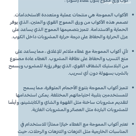
كوب ورقي مموج بدون غطاء (اسود) :
معطر جو
مكنسة يد
عرض الكل
عرض الكل
ادوات عناية
قبعة الشيف
شامبو اطفال
منظفات اليدين
منتجات سعودية
مزاز واعواد تحريك
قصدير ورول تغليف
الأكواب المموجة هي منتجات عملية ومتعددة الاستخدامات.
أخرى
كولونيا
قفازات
قشاطة
عرض الكل
مريلة مطبخ
منظفات دورة مياه
سفره واكياس نفايات
شمعة تسخين الطعام
تصمم هذه الأكواب من ورق المموج القوي والمتين، الذي يوفر
الحماية والاستدامة. تتميز بتصميمها المموج الذي يساعد على
الحطب
كمامات
ممسحه
لوشن وكريم
بودرة اطفال
منشفه مايكروفايبر
معطر ومنعم ملابس
ملاعق وشوك وسكاكين
عزل الحرارة والحفاظ على درجة حرارة المشروبات داخل الكوب.
شامبو
الاكواب
معطر جو
غطاء راس
منشفه مايكروفايبر
تأتي أكواب المموجة مع غطاء ملائم للإغلاق ، مما يساعد على
منع التسرب والحفاظ على نظافة المشروب. الغطاء عادة مصنوع
من البلاستيك الشفاف القوي، الذي يوفر رؤية للمشروب ويسمح
معقم
غطاء ذراع
سلة نفايات
حامل اكواب
مزيل بقع وملمع
بالشرب بسهولة دون أي تسريب.
عربة تنظيف
مزيل دهون
قبعة الشيف
معجون اسنان
مزاز واعود تحريك
تتميز أكواب المموجة بتنوع الأحجام المتوفرة، مما يسمح
للمستخدمين بتلبية احتياجاتهم المختلفة. يمكن استخدامها
مريله مطبخ
عصا ممسحه
منشفه استخدام مرة واحدة
منظف زجاج ومتعدد الاستخدام
لتقديم مشروبات ساخنة مثل القهوة والشاي والكابتشينو، وأيضًا
للمشروبات الباردة مثل العصائر والمشروبات الغازية.
تعتبر أكواب المموجة مع الغطاء خيارًا ممتازًا للاستخدام في
المناسبات الخارجية مثل النزهات والتنزهات والرحلات، حيث