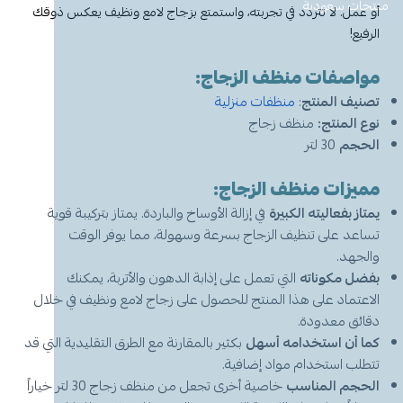
معطر جو
مكنسة يد
عرض الكل
عرض الكل
ادوات عناية
قبعة الشيف
شامبو اطفال
منظفات اليدين
منتجات سعودية
مزاز واعواد تحريك
قصدير ورول تغليف
أو عمل. لا تتردد في تجربته، واستمتع بزجاج لامع ونظيف يعكس ذوقك
الرفيع!
أخرى
كولونيا
قفازات
قشاطة
عرض الكل
مريلة مطبخ
منظفات دورة مياه
سفره واكياس نفايات
شمعة تسخين الطعام
مواصفات
منظف الزجاج:
الحطب
كمامات
ممسحه
لوشن وكريم
بودرة اطفال
تصنيف المنتج
:
منشفه مايكروفايبر
معطر ومنعم ملابس
ملاعق وشوك وسكاكين
منظفات منزلية
نوع المنتج:
منظف زجاج
الحجم
30 لتر
شامبو
الاكواب
معطر جو
غطاء راس
منشفه مايكروفايبر
مميزات منظف الزجاج:
معقم
غطاء ذراع
سلة نفايات
حامل اكواب
مزيل بقع وملمع
يمتاز بفعاليته الكبيرة
في إزالة الأوساخ والباردة. يمتاز بتركيبة قوية
تساعد على تنظيف الزجاج بسرعة وسهولة، مما يوفر الوقت
عربة تنظيف
مزيل دهون
قبعة الشيف
معجون اسنان
مزاز واعود تحريك
والجهد.
بفضل مكوناته
التي تعمل على إذابة الدهون والأتربة، يمكنك
مريله مطبخ
عصا ممسحه
منشفه استخدام مرة واحدة
منظف زجاج ومتعدد الاستخدام
الاعتماد على هذا المنتج للحصول على زجاج لامع ونظيف في خلال
دقائق معدودة.
كما أن استخدامه أسهل
بكثير بالمقارنة مع الطرق التقليدية التي قد
تتطلب استخدام مواد إضافية.
الحجم المناسب
خاصية أخرى تجعل من منظف زجاج 30 لتر خياراً