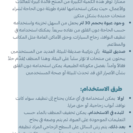
ممتازاً. توفر هذه الكمية الكبيرة من المنتج فائدة كبيرة للعائلات
والأعمال، حيث يمكن استخدامها لفترة طويلة دون الحاجة لشراء
منتجات جديدة بشكل متكرر.
وجود عبوة بحجم 30 لتر
يجعل من السهل تخزينه واستخدامه
حسب الحاجة دون القلق من نفاده سريعاً. يمكنك استخدامه في
تنظيف النوافذ، زجاج السيارات، وحتى الأماكن العامة مثل المكاتب
والمطاعم.
صديق للبيئة
يأتي بتركيبة صديقة للبيئة. العديد من المستخدمين
يبحثون عن منتجات لا تؤثر سلباً على البيئة، وهذا المنظف يُقدِّم حلاً
فعّالاً وآمناً. بفضل مكوناته الطبيعية، يمكن استخدامه دون القلق
بشأن الأضرار التي قد تحدث للبيئة أو صحة المستخدمين
طرق الاستخدام:
اولا
يمكن استخدامه في أي مكان يحتاج إلى تنظيف، سواء كانت
نوافذ، أبواب زجاجية، أو حتى مرايا.
للبدء في الاستخدام،
يمكن تخفيف المنظف بالماء حسب
التعليمات الموجودة على العبوة، ثم يتم وضعه في بخاخ.
بعد ذلك،
يتم رش السائل على السطح الزجاجي المراد تنظيفه.