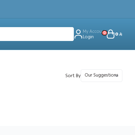
My Account
0
0
Login
Sort By