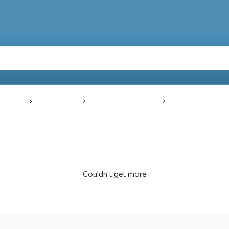
Main
by cartoon
للمشروبات والماكولات
مزاز واعود تحريك
Couldn't get more