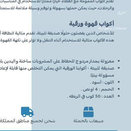
تعتبر أكواب المموجة مع الغطاء خيارًا ممتازًا للاستخدام في المناسبات
والرحلات، حيث يمكن حملها بسهولة وتوفير وسيلة ملائمة للاستمت
اخرى
أكواب قهوة ورقية
منتجات سعودية
للأشخاص الذين يفضلون حلولًا صديقة للبيئة، تقدم مثالية النظافة أك
هذه الأكواب مثالية للاستخدام أثناء التنقل ولا تؤثر على نكهة القهوة.
معزولة بجدار مزدوج للحفاظ على المشروبات ساخنة واليدين بارد
صديقة للبيئة - أكوابنا الورقية التي يمكن التخلص منها قابلة لإع
مسؤولة بيئيًا.
اللون : أسود .
الحجم : 4 اونص .
العدد : 50 كوب في الربطه .
مبيعات بالجملة
شحن لجميع مناطق المملكة