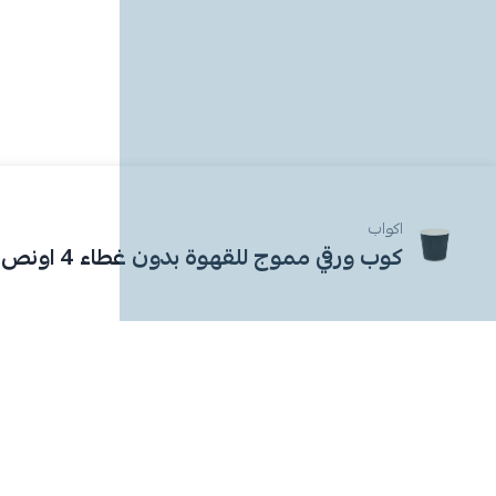
اكواب
كوب ورقي مموج للقهوة بدون غطاء 4 اونص 50 حبة (اسود)