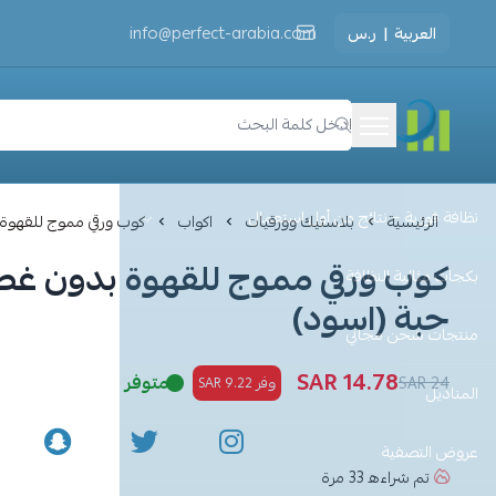
العربية
|
ر.س
info@perfect-arabia.com
مثالية النظافة
نظافة فورية – نتائج من أول استعمال
الرئيسية
بلاستيك وورقيات
اكواب
كوب ورقي مموج للقهوة بدون غطاء 4 ا
بكجات مثالية النظافة
حبة (اسود)
منتجات شحن مجاني
14.78 SAR
متوفر
24 SAR
وفر 9.22 SAR
المناديل
عروض التصفية
تم شراءه
33
مرة