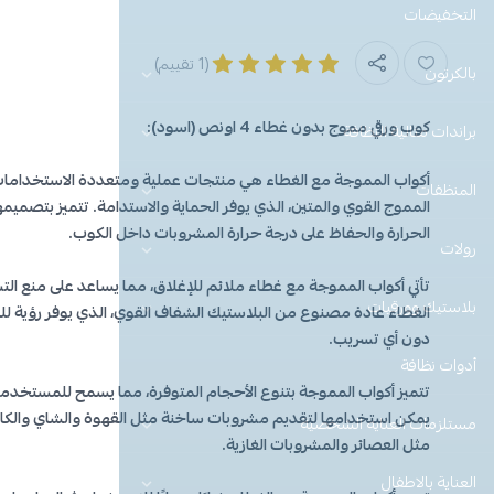
التخفيضات
(1 تقييم)
بالكرتون
كوب ورقي مموج بدون غطاء 4 اونص (اسود):
براندات مثالية النظافة
أكواب المموجة مع الغطاء هي منتجات عملية ومتعددة الاستخداما
المنظفات
المموج القوي والمتين، الذي يوفر الحماية والاستدامة. تتميز بتصميم
الحرارة والحفاظ على درجة حرارة المشروبات داخل الكوب.
رولات
تأتي أكواب المموجة مع غطاء ملائم للإغلاق، مما يساعد على منع ال
بلاستيك وورقيات
الغطاء عادة مصنوع من البلاستيك الشفاف القوي، الذي يوفر رؤية
دون أي تسريب.
أدوات نظافة
تتميز أكواب المموجة بتنوع الأحجام المتوفرة، مما يسمح للمستخدمين
يمكن استخدامها لتقديم مشروبات ساخنة مثل القهوة والشاي والكابتش
مستلزمات العنايه الشخصية
مثل العصائر والمشروبات الغازية.
العناية بالاطفال