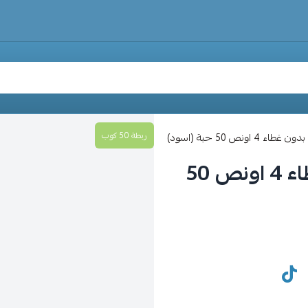
ربطة 50 كوب
ونص 50 حبة (اسود)
كوب ورقي مموج للقهوة بدون غطاء 4 اونص 50