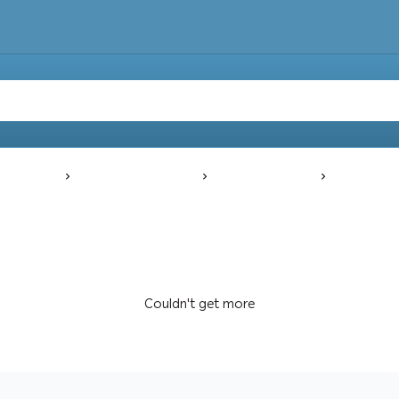
Main
Our own products
Perfect Hygiene
قشاطة
Couldn't get more