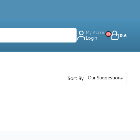
My Account
0
0
Login
Sort By