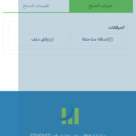
خيارات المنتج
تقييمات المنتج
المرفقات
إضافة ملاحظة
إرفاق ملف
اسحب و افلت الملف هنا
استعراض
مثالية النظافة سجل تجاري رقم 1010609415