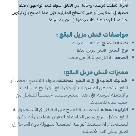
معطر جو
مكنسة يد
عرض الكل
عرض الكل
ادوات عناية
قبعة الشيف
شامبو اطفال
منظفات اليدين
منتجات سعودية
مزاز واعواد تحريك
قصدير ورول تغليف
تجربة تنظيف مُرضية وخالية من القلق. سواء كنتم تواجهون بقعًا
صعبة في الملابس أو على الأسطح المنزلية، فإن هذا المنتج يأتي ليكون
أخرى
كولونيا
قفازات
قشاطة
عرض الكل
مريلة مطبخ
منظفات دورة مياه
سفره واكياس نفايات
شمعة تسخين الطعام
حلاً عمليًا ومذهلاً. فلا تترددوا في تجربته اليوم!
مواصفات
فنش مزيل البقع :
الحطب
كمامات
ممسحه
لوشن وكريم
بودرة اطفال
منشفه مايكروفايبر
معطر ومنعم ملابس
ملاعق وشوك وسكاكين
تصنيف المنتج
:
منظفات منزلية
نوع المنتج
: فنش مزيل البقع
شامبو
الاكواب
معطر جو
غطاء راس
منشفه مايكروفايبر
الحجم
: 1.8لتر مع 500 مل مجانا
معقم
غطاء ذراع
سلة نفايات
حامل اكواب
مزيل بقع وملمع
مميزات
فنش مزيل البقع:
فعاليته العالية في إزالة البقع المختلفة
. سواء كانت بقع الطعام، أو
عربة تنظيف
مزيل دهون
قبعة الشيف
معجون اسنان
مزاز واعود تحريك
البقع الناتجة عن المشروبات، أو حتى البقع التي تنتج عن اللعب
والأنشطة اليومية، فإن هذا المنتج مصمم خصيصاً للتعامل مع
مريله مطبخ
عصا ممسحه
منشفه استخدام مرة واحدة
منظف زجاج ومتعدد الاستخدام
جميع هذه التحديات.
التركيبة الفعالة
تدعم قدرة المنتج على التغلغل في الأنسجة وإزالة
البقع بشكل سريع ودون الحاجة لفرك قوي. هذا يعني أنه يمكن
للمستخدم أن يستعيد أغراضه المفضلة بسهولة دون الحاجة إلى
القلق بشأن تلف الأقمشة.