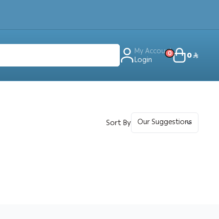
My Account
0
0
Login
Sort By