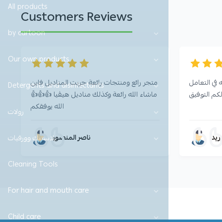
All products
Customers Reviews
by cartoon
Our own products
في التعامل
متجر رائع ومنتجات رائعة جربت المناديل فاين
Detergents and disinfectants
لكم التوفيق
ماشاء الله رائعة وكذلك مناديل هيڤيا 👍👍👍
الله يوفقكم
رولات
زيد
ناصر المنصور
بلاستيك وورقيات
Cleaning Tools
For hair and mouth care
Child care