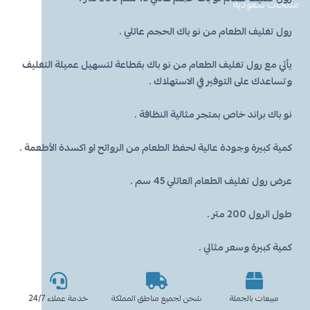
معطر جو
مكنسة يد
عرض الكل
عرض الكل
ادوات عناية
قبعة الشيف
شامبو اطفال
منظفات اليدين
منتجات سعودية
مزاز واعواد تحريك
قصدير ورول تغليف
رول تغليف الطعام من نو باك ال
حجم عائلي .
أخرى
كولونيا
قفازات
قشاطة
عرض الكل
مريلة مطبخ
منظفات دورة مياه
سفره واكياس نفايات
شمعة تسخين الطعام
يأتي مع رول تغليف الطعام من نو باك بقطاعة لتسهيل عميلة التغليف
الحطب
كمامات
ممسحه
لوشن وكريم
بودرة اطفال
منشفه مايكروفايبر
معطر ومنعم ملابس
ملاعق وشوك وسكاكين
وتساعدك على التوفير في الاستهلاك .
شامبو
الاكواب
معطر جو
غطاء راس
منشفه مايكروفايبر
نو باك براند خاص بمتجر مثالية النظافة .
كمية كبيرة وجودة عالية لحفظ الطعام من الروائح او اكسدة الأطعمة .
معقم
غطاء ذراع
سلة نفايات
حامل اكواب
مزيل بقع وملمع
عرض رول تغليف الطعام العائلي 45 سم .
عربة تنظيف
مزيل دهون
قبعة الشيف
معجون اسنان
مزاز واعود تحريك
طول الرول 200 متر .
مريله مطبخ
عصا ممسحه
منشفه استخدام مرة واحدة
منظف زجاج ومتعدد الاستخدام
كمية كبيرة وسعر مثالي .
مبيعات بالجملة
شحن لجميع مناطق المملكة
خدمة عملاء 24/7