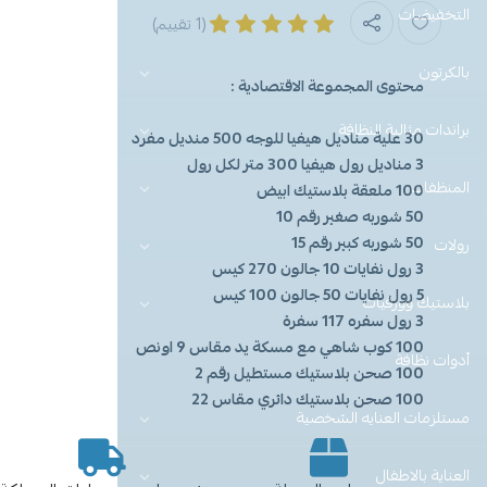
التخفيضات
(1 تقييم)
بالكرتون
محتوى المجموعة الاقتصادية :
براندات مثالية النظافة
30 علية مناديل هيفيا للوجه 500 منديل مفرد
3 مناديل رول هيفيا 300 متر لكل رول
المنظفات
100 ملعقة بلاستيك ابيض
50 شوربه صغير رقم 10
50 شوربه كبير رقم 15
رولات
3 رول نفايات 10 جالون 270 كيس
5 رول نفايات 50 جالون 100 كيس
بلاستيك وورقيات
3 رول سفره 117 سفرة
100 كوب شاهي مع مسكة يد مقاس 9 اونص
أدوات نظافة
100 صحن بلاستيك مستطيل رقم 2
100 صحن بلاستيك دائري مقاس 22
مستلزمات العنايه الشخصية
العناية بالاطفال