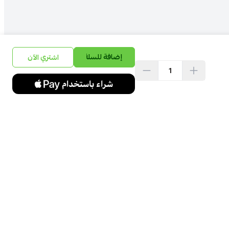
إضافة للسلة
اشتري الآن
تواصل معنا
+966538899655