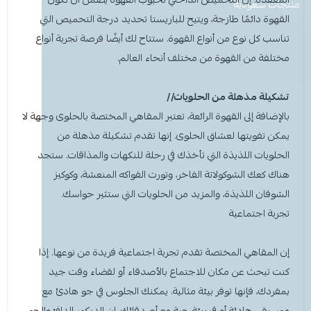
معطر جو
مكنسة يد
عرض الكل
عرض الكل
ادوات عناية
قبعة الشيف
شامبو اطفال
منظفات اليدين
منتجات سعودية
مزاز واعواد تحريك
قصدير ورول تغليف
القهوة دائمًا طازجة، ويتيح للباريستا تحديد درجة التحميص التي
تناسب كل نوع من أنواع القهوة. ستتاح لك أيضًا فرصة تجربة أنواع
أخرى
كولونيا
قفازات
قشاطة
عرض الكل
مريلة مطبخ
منظفات دورة مياه
سفره واكياس نفايات
شمعة تسخين الطعام
مختلفة من القهوة من مختلف أنحاء العالم.
الحطب
كمامات
ممسحه
لوشن وكريم
بودرة اطفال
منشفه مايكروفايبر
معطر ومنعم ملابس
ملاعق وشوك وسكاكين
تشكيلة مذهلة من الحلويات//
شامبو
الاكواب
معطر جو
غطاء راس
منشفه مايكروفايبر
بالإضافة إلى القهوة الرائعة، تعتبر ا
لمقاهي المختصة بالحلوى
وجهة لا
يمكن تفويتها لعشاق الحلوى. إنها تقدم تشكيلة مذهلة من
معقم
غطاء ذراع
سلة نفايات
حامل اكواب
مزيل بقع وملمع
الحلويات اللذيذة التي تأخذك في رحلة للنكهات والمذاقات. ستجد
هناك كعك الشوكولاتة الفاخر، وتورت الفواكه المنعشة، وكوكيز
عربة تنظيف
مزيل دهون
قبعة الشيف
معجون اسنان
مزاز واعود تحريك
الشوفان اللذيذة، والمزيد من الحلويات التي ستثير حواسك.
تجربة اجتماعية
مريله مطبخ
عصا ممسحه
منشفه استخدام مرة واحدة
منظف زجاج ومتعدد الاستخدام
إن
المقاهي المختصة
تقدم تجربة اجتماعية فريدة من نوعها. إذا
كنت تبحث عن مكان للاجتماع بالأصدقاء أو لقضاء وقت جيد
بمفردك، فإنها توفر بيئة مثالية. يمكنك الجلوس في جو هادئ مع
موسيقى هادئة أو في بيئة حية مع أصدقائك. إن الديكور الدافئ والجو