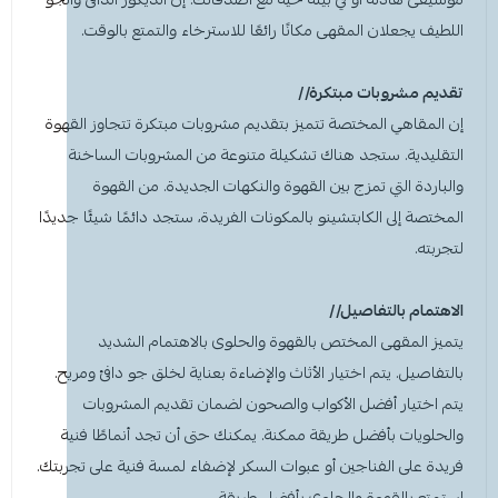
اللطيف يجعلان المقهى مكانًا رائعًا للاسترخاء والتمتع بالوقت.
تقديم مشروبات مبتكرة//
إن
المقاهي المختصة
تتميز بتقديم مشروبات مبتكرة تتجاوز القهوة
التقليدية. ستجد هناك تشكيلة متنوعة من المشروبات الساخنة
والباردة التي تمزج بين القهوة والنكهات الجديدة. من القهوة
المختصة إلى الكابتشينو بالمكونات الفريدة، ستجد دائمًا شيئًا جديدًا
لتجربته.
الاهتمام بالتفاصيل//
يتميز ا
لمقهى المختص بالقهوة والحلوى
بالاهتمام الشديد
بالتفاصيل. يتم اختيار الأثاث والإضاءة بعناية لخلق جو دافئ ومريح.
يتم اختيار أفضل الأكواب والصحون لضمان تقديم المشروبات
والحلويات بأفضل طريقة ممكنة. يمكنك حتى أن تجد أنماطًا فنية
فريدة على الفناجين أو عبوات السكر لإضفاء لمسة فنية على تجربتك.
استمتع بالقهوة والحلوى بأفضل طريقة