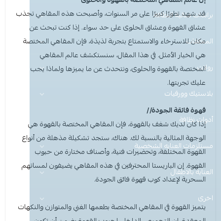
قد شهد تطورًا كبيرًا على مر السنوات، وأصبحت هذه المقاهي تجذب
عرض الكل
براندات مثالية النظافة
منظفات ومستلزمات المغسلة
عشاق القهوة وعشاق الحلوى على حد سواء. إذا كنت تبحث عن
المنظفات
عرض الكل
منظفات منزلية
سجاد ومفروشات
مكان للاسترخاء والاستمتاع بتجربة لذيذة، فإن المقاهي المختصة
هي الخيار الأمثل. في هذا المقال، سنستكشف عالم
المقاهي
هيفيا
رولات
عرض الكل
عرض الكل
ادوات الحماية
نظافة اليدين والعناية
المختصة بالقهوة والحلوى،
ونتحدث عن ما يميزها ولماذا يجب
عليك تجربتها.
نو باك
عرض الكل
عرض الكل
عرض الكل
منظفات منزلية
منظفات ارضيات
بلاستيك وورقيات
للمشروبات والماكولات
غسيل الأطباق (يدوي وآلي)
قهوة فائقة الجودة//
قفازات
قفازات
عرض الكل
عرض الكل
عرض الكل
عرض الكل
أدوات نظافة
تغليف وقصدير
منظفات ملابس
مزيلات الشحوم
Perfect Hygiene
إذا كان لديك شغف بالقهوة، فإن
المقاهي المختصة بالقهوة
هي
الوجهة المثالية بالنسبة لك. هناك، ستجد تشكيلة مذهلة من أنواع
الاكواب
كمامات
غطاء راس
عرض الكل
رول مايكروفايبر
منظفات صحون
منظفات ارضيات
صحون بلاستيك
صحون بلاستيك
مطهرات ومعقمات
مستلزمات العنايه الشخصية
القهوة المختلفة، وتحضيرات فنية، وأصناف مختارة من حبوب
القهوة. إن الباريستا المحترفين في هذه المقاهي يضيفون لمساتهم
غطاء ذراع
غطاء راس
عرض الكل
قصدير وتغليف
منظفات اليدين
العناية بالاطفال
منظفات ملابس
صحون مايكرويف
رول سفره ونفايات
شمعة تسخين الطعام
ملاعق وشوك وسكاكين
معادن وزجاج ولمعان الأسطح
السحرية لإعداد كوب قهوة فائق الجودة.
اخرى
اكواب
غطاء ذراع
عرض الكل
قبعة الشيف
ادوات حماية
علب حلويات
ورق كاشير رول
منظفات صحون
منظفات دورة المياه
ليفة واسفنج مواعين
يتميز
القهوة في المقاهي المختصة
بطعمها الغني والمتوازن والنكهات
المعقدة. إن التحميص الداخلي لحبوب القهوة يضمن أن تكون