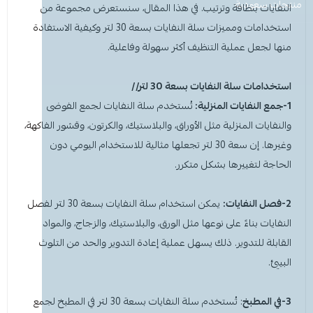
معطر جو
مكنسة يد
عرض الكل
عرض الكل
ادوات عناية
قبعة الشيف
شامبو اطفال
منظفات اليدين
منتجات سعودية
مزاز واعواد تحريك
قصدير ورول تغليف
النفايات بنظافة وترتيب. في هذا المقال، سنستعرض مجموعة من
استخدامات ومميزات سلة النفايات بسعة 30 لتر وكيفية الاستفادة
أخرى
كولونيا
قفازات
قشاطة
عرض الكل
مريلة مطبخ
منظفات دورة مياه
سفره واكياس نفايات
شمعة تسخين الطعام
منها لجعل عملية التنظيف أكثر سهولة وفاعلية.
الحطب
كمامات
ممسحه
لوشن وكريم
بودرة اطفال
منشفه مايكروفايبر
معطر ومنعم ملابس
ملاعق وشوك وسكاكين
استخدامات
سلة النفايات بسعة 30 لتر
//
1-جمع النفايات المنزلية:
تُستخدم سلة النفايات لجمع الفوضى
شامبو
الاكواب
معطر جو
غطاء راس
منشفه مايكروفايبر
والنفايات المنزلية مثل الأوراق، والبلاستيك، والكرتون، وقشور الفاكهة،
وغيرها. إن سعة 30 لتر تجعلها مثالية للاستخدام اليومي دون
معقم
غطاء ذراع
سلة نفايات
حامل اكواب
مزيل بقع وملمع
الحاجة لتغييرها بشكل متكرر.
عربة تنظيف
مزيل دهون
قبعة الشيف
معجون اسنان
مزاز واعود تحريك
2-فصل النفايات:
يمكن استخدام
سلة النفايات بسعة 30 لتر
لفصل
النفايات بناءً على نوعها مثل الورق، والبلاستيك، والزجاج، والمواد
مريله مطبخ
عصا ممسحه
منشفه استخدام مرة واحدة
منظف زجاج ومتعدد الاستخدام
القابلة للتدوير. ذلك يسهل عملية إعادة التدوير والحد من التلوث
البيئي.
3-في المطبخ
:
تُستخدم سلة النفايات بسعة 30 لتر في المطبخ لجمع