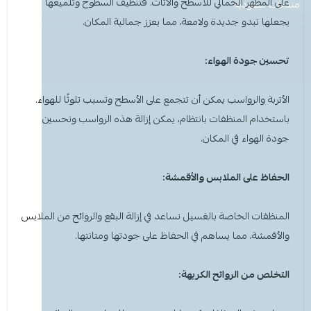
على المظهر الجمالي للأسطح والأثاث. فتنظيف السطوح وتلميعها
معطر جو
مكنسة يد
عرض الكل
عرض الكل
ادوات عناية
قبعة الشيف
شامبو اطفال
منظفات اليدين
منتجات سعودية
مزاز واعواد تحريك
قصدير ورول تغليف
يجعلها تبدو جديدة ولامعة، مما يعزز جمالية المكان.
أخرى
كولونيا
قفازات
قشاطة
عرض الكل
مريلة مطبخ
منظفات دورة مياه
سفره واكياس نفايات
شمعة تسخين الطعام
تحسين جودة الهواء:
الحطب
كمامات
ممسحه
لوشن وكريم
بودرة اطفال
منشفه مايكروفايبر
معطر ومنعم ملابس
ملاعق وشوك وسكاكين
الأتربة والرواسب يمكن أن تتجمع على الأسطح وتسبب تلوثًا للهواء.
شامبو
الاكواب
معطر جو
غطاء راس
منشفه مايكروفايبر
باستخدام
المنظفات
بانتظام، يمكن إزالة هذه الرواسب وتحسين
جودة الهواء في المكان.
معقم
غطاء ذراع
سلة نفايات
حامل اكواب
مزيل بقع وملمع
الحفاظ على الملابس والأقمشة:
عربة تنظيف
مزيل دهون
قبعة الشيف
معجون اسنان
مزاز واعود تحريك
المنظفات
الخاصة بالغسيل تساعد في إزالة البقع والروائح من الملابس
مريله مطبخ
عصا ممسحه
منشفه استخدام مرة واحدة
منظف زجاج ومتعدد الاستخدام
والأقمشة، مما يساهم في الحفاظ على جودتها ومتانتها.
التخلص من الروائح الكريهة: