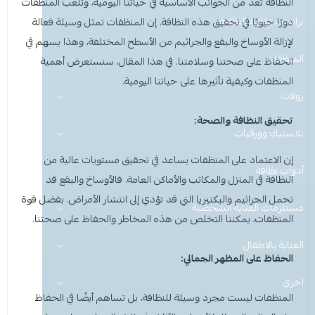
النظافة تعد من الجوانب الأساسية في حياتنا اليومية، وتلعب المنظفات
عرض الكل
براندات مثالية النظافة
منظفات ومستلزمات المغسلة
دورًا حيويًا في تحقيق هذه النظافة. إن المنظفات تمثل وسيلة فعالة
لإزالة الأوساخ والبقع والجراثيم من الأسطح المختلفة، وهذا يسهم في
المنظفات
عرض الكل
منظفات منزلية
سجاد ومفروشات
الحفاظ على صحتنا وسلامتنا. في هذا المقال، سنستعرض أهمية
المنظفات
وكيفية تأثيرها على حياتنا اليومية.
هيفيا
رولات
عرض الكل
عرض الكل
ادوات الحماية
نظافة اليدين والعناية
تحقيق النظافة والصحة:
نو باك
عرض الكل
عرض الكل
عرض الكل
منظفات منزلية
منظفات ارضيات
بلاستيك وورقيات
للمشروبات والماكولات
غسيل الأطباق (يدوي وآلي)
إن الاعتماد على
المنظفات
يساعد في تحقيق مستويات عالية من
قفازات
قفازات
عرض الكل
عرض الكل
عرض الكل
عرض الكل
أدوات نظافة
تغليف وقصدير
منظفات ملابس
مزيلات الشحوم
Perfect Hygiene
النظافة في المنزل والمكاتب والأماكن العامة. فالأوساخ والبقع قد
تحمل الجراثيم والبكتيريا التي قد تؤدي إلى انتشار الأمراض. بفضل قوة
الاكواب
كمامات
غطاء راس
عرض الكل
رول مايكروفايبر
منظفات صحون
منظفات ارضيات
صحون بلاستيك
صحون بلاستيك
مطهرات ومعقمات
مستلزمات العنايه الشخصية
المنظفات
، يمكننا التخلص من هذه المخاطر والحفاظ على صحتنا.
غطاء ذراع
غطاء راس
عرض الكل
قصدير وتغليف
منظفات اليدين
العناية بالاطفال
منظفات ملابس
صحون مايكرويف
رول سفره ونفايات
شمعة تسخين الطعام
ملاعق وشوك وسكاكين
معادن وزجاج ولمعان الأسطح
الحفاظ على المظهر الجمالي:
اخرى
اكواب
غطاء ذراع
عرض الكل
قبعة الشيف
ادوات حماية
علب حلويات
ورق كاشير رول
منظفات صحون
منظفات دورة المياه
ليفة واسفنج مواعين
المنظفات
ليست مجرد وسيلة للنظافة، بل تساهم أيضًا في الحفاظ