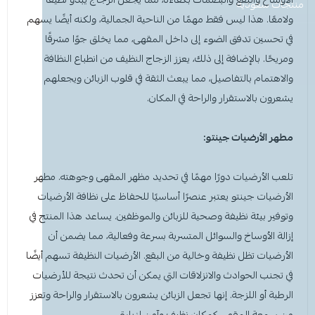
معطر جو
مكنسة يد
عرض الكل
عرض الكل
ادوات عناية
قبعة الشيف
شامبو اطفال
منظفات اليدين
منتجات سعودية
مزاز واعواد تحريك
قصدير ورول تغليف
ولامعًا. هذا ليس فقط مهمًا من الناحية الجمالية، ولكنه أيضًا يسهم
في تحسين تدفق الضوء إلى داخل المقهى، مما يخلق جوًا مشرقًا
أخرى
كولونيا
قفازات
قشاطة
عرض الكل
مريلة مطبخ
منظفات دورة مياه
سفره واكياس نفايات
شمعة تسخين الطعام
ومريحًا. بالإضافة إلى ذلك، يعزز الزجاج النظيف من انطباع النظافة
والاهتمام بالتفاصيل، مما يبعث الثقة في قلوب الزبائن ويجعلهم
الحطب
كمامات
ممسحه
لوشن وكريم
بودرة اطفال
منشفه مايكروفايبر
معطر ومنعم ملابس
ملاعق وشوك وسكاكين
يشعرون بالاستقرار والراحة في المكان.
شامبو
الاكواب
معطر جو
غطاء راس
منشفه مايكروفايبر
مطهر الأرضيات جينتو:
معقم
غطاء ذراع
سلة نفايات
حامل اكواب
مزيل بقع وملمع
تلعب الأرضيات دورًا مهمًا في تحديد مظهر المقهى وجوهته.
مطهر
عربة تنظيف
مزيل دهون
قبعة الشيف
معجون اسنان
مزاز واعود تحريك
الأرضيات جينتو
يعتبر عنصرًا أساسيًا للحفاظ على نظافة الأرضيات
وتوفير بيئة نظيفة وصحية للزبائن والموظفين. يساعد هذا المنتج في
مريله مطبخ
عصا ممسحه
منشفه استخدام مرة واحدة
منظف زجاج ومتعدد الاستخدام
إزالة الأوساخ والسوائل المتسربة بسرعة وفعالية، مما يضمن أن
الأرضيات تظل نظيفة وخالية من البقع. الأرضيات النظيفة تسهم أيضًا
في تجنب الحوادث والانزلاقات التي يمكن أن تحدث نتيجة للأرضيات
الرطبة أو اللزجة. إنها تجعل الزبائن يشعرون بالاستقرار والراحة وتعزز
من سمعة المقهى كمكان نظيف وآمن لزيارة.