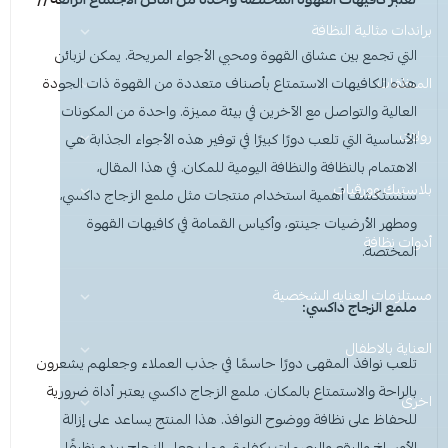
عرض الكل
براندات مثالية النظافة
منظفات ومستلزمات المغسلة
التي تجمع بين عشاق القهوة ومحبي الأجواء المريحة. يمكن لزبائن
هذه
المنظفات
عرض الكل
منظفات منزلية
سجاد ومفروشات
الكافيهات
الاستمتاع بأصناف متعددة من القهوة ذات الجودة
العالية والتواصل مع الآخرين في بيئة مميزة. واحدة من المكونات
هيفيا
رولات
عرض الكل
عرض الكل
ادوات الحماية
نظافة اليدين والعناية
الأساسية التي تلعب دورًا كبيرًا في توفير هذه الأجواء الجذابة هي
الاهتمام بالنظافة والنظافة اليومية للمكان. في هذا المقال،
نو باك
عرض الكل
عرض الكل
عرض الكل
منظفات منزلية
منظفات ارضيات
بلاستيك وورقيات
للمشروبات والماكولات
غسيل الأطباق (يدوي وآلي)
سنستكشف أهمية استخدام منتجات مثل ملمع الزجاج داكسي،
ومطهر الأرضيات جينتو، وأكياس القمامة في كافيهات القهوة
قفازات
قفازات
عرض الكل
عرض الكل
عرض الكل
عرض الكل
أدوات نظافة
تغليف وقصدير
منظفات ملابس
مزيلات الشحوم
Perfect Hygiene
المختصة.
الاكواب
كمامات
غطاء راس
عرض الكل
رول مايكروفايبر
منظفات صحون
منظفات ارضيات
صحون بلاستيك
صحون بلاستيك
مطهرات ومعقمات
مستلزمات العنايه الشخصية
ملمع الزجاج داكسي:
غطاء ذراع
غطاء راس
عرض الكل
قصدير وتغليف
منظفات اليدين
العناية بالاطفال
منظفات ملابس
صحون مايكرويف
رول سفره ونفايات
شمعة تسخين الطعام
ملاعق وشوك وسكاكين
معادن وزجاج ولمعان الأسطح
تلعب نوافذ
المقهى
دورًا حاسمًا في جذب العملاء وجعلهم يشعرون
بالراحة والاستمتاع بالمكان. ملمع الزجاج داكسي يعتبر أداة ضرورية
اخرى
اكواب
غطاء ذراع
عرض الكل
قبعة الشيف
ادوات حماية
علب حلويات
ورق كاشير رول
منظفات صحون
منظفات دورة المياه
ليفة واسفنج مواعين
للحفاظ على نظافة ووضوح النوافذ. هذا المنتج يساعد على إزالة
الأوساخ والبقع والبصمات بكفاءة، مما يجعل الزجاج يبدو نظيفًا