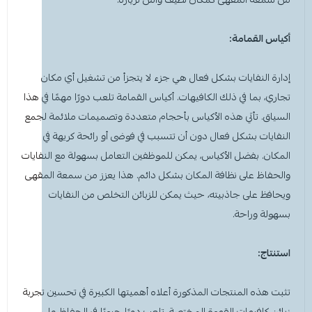
أكياس القمامة:
إدارة النفايات بشكل فعال هي جزء لا يتجزأ من تشغيل أي مكان
تجاري، بما في ذلك الكافيهات. أكياس القمامة تلعب دورًا مهمًا في هذا
السياق. تأتي هذه
الأكياس بأحجام متعددة وتصميمات ملائمة
لجمع
النفايات بشكل فعال دون أن تتسبب في فوضى أو رائحة كريهة في
المكان. بفضل الأكياس، يمكن للموظفين التعامل بسهولة مع النفايات
والحفاظ على نظافة المكان بشكل دائم. هذا يعزز من سمعة المقهى
ويحافظ على جاذبيته، حيث يمكن للزبائن التخلص من النفايات
بسهولة وراحة.
استنتاج:
تثبت هذه المنتجات المذكورة أعلاه أهميتها الكبيرة في تحسين تجربة
زبائن
كافيهات القهوة المختصة
. تلعب دورًا حيويًا في الحفاظ على