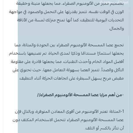
معطر جو
مكنسة يد
عرض الكل
عرض الكل
ادوات عناية
قبعة الشيف
شامبو اطفال
منظفات اليدين
منتجات سعودية
مزاز واعواد تحريك
قصدير ورول تغليف
بتصميم مميز من الألومنيوم الصفراء، مما يجعلها متينة وخفيفة
الوزن في الوقت نفسه. تتميز بقدرتها على التحمل والصمود في مواجهة
أخرى
كولونيا
قفازات
قشاطة
عرض الكل
مريلة مطبخ
منظفات دورة مياه
سفره واكياس نفايات
شمعة تسخين الطعام
التحديات اليومية للتنظيف، كما أنها تمنح منزلك لمسة من الأناقة
والجمال.
الحطب
كمامات
ممسحه
لوشن وكريم
بودرة اطفال
منشفه مايكروفايبر
معطر ومنعم ملابس
ملاعق وشوك وسكاكين
تجمع
عصا الممسحة الألومنيوم الصفراء
بين الجودة والمتانة، مما
شامبو
الاكواب
معطر جو
غطاء راس
منشفه مايكروفايبر
يجعلها استثمارًا مستدامًا وذكيًا لمدى الحياة. تم تصنيعها باستخدام
أفضل المواد الخام وأحدث التقنيات، مما يجعلها قادرة على مقاومة
معقم
غطاء ذراع
سلة نفايات
حامل اكواب
مزيل بقع وملمع
التآكل والصدأ. تتميز العصا بسهولة التعامل معها، حيث تحتوي على
مقبض مريح يسهل السيطرة على اتجاهات الحركة أثناء التنظيف.
عربة تنظيف
مزيل دهون
قبعة الشيف
معجون اسنان
مزاز واعود تحريك
-
من أهم مزايا
عصا الممسحة الألومنيوم الصفراء
//
مريله مطبخ
عصا ممسحه
منشفه استخدام مرة واحدة
منظف زجاج ومتعدد الاستخدام
1-المتانة: تعتبر الألومنيوم من أقوى المعادن المتوفرة، وبالتالي فإن
عصا الممسحة الألومنيوم الصفراء تتحمل الاستخدام المكثف دون
أن تتأثر بالكسر أو التلف.