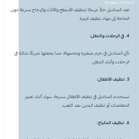
معطر جو
مكنسة يد
عرض الكل
عرض الكل
ادوات عناية
قبعة الشيف
شامبو اطفال
منظفات اليدين
منتجات سعودية
مزاز واعواد تحريك
قصدير ورول تغليف
تعد
المناديل
حلاً مريحًا لتنظيف الأسطح والأثاث والزجاج بسرعة دون
أخرى
كولونيا
قفازات
قشاطة
عرض الكل
مريلة مطبخ
منظفات دورة مياه
سفره واكياس نفايات
شمعة تسخين الطعام
الحاجة إلى مواد تنظيف كبيرة.
الحطب
كمامات
ممسحه
لوشن وكريم
بودرة اطفال
منشفه مايكروفايبر
معطر ومنعم ملابس
ملاعق وشوك وسكاكين
4. في الرحلات والتنقل:
شامبو
الاكواب
معطر جو
غطاء راس
منشفه مايكروفايبر
تأتي
المناديل
في حزم صغيرة ومحمولة، مما يجعلها شريكًا مثاليًا في
الرحلات وأثناء التنقل.
معقم
غطاء ذراع
سلة نفايات
حامل اكواب
مزيل بقع وملمع
5. تنظيف الأطفال:
عربة تنظيف
مزيل دهون
قبعة الشيف
معجون اسنان
مزاز واعود تحريك
تستخدم
المناديل
في تنظيف الأطفال بسرعة، سواء أثناء تغيير
مريله مطبخ
عصا ممسحه
منشفه استخدام مرة واحدة
منظف زجاج ومتعدد الاستخدام
الحفاضات أو تنظيف اليدين بعد اللعب.
6. تنظيف المكياج: