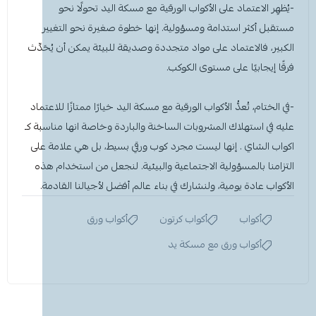
-يُظهِر الاعتماد على
الأكواب الورقية مع مسكة اليد
تحولًا نحو
مستقبل أكثر استدامة ومسؤولية. إنها خطوة صغيرة نحو التغيير
الكبير، فالاعتماد على مواد متجددة وصديقة للبيئة يمكن أن يُحَدِّث
فرقًا إيجابيًا على مستوى الكوكب.
-في الختام، تُعدُّ الأكواب الورقية مع مسكة اليد خيارًا ممتازًا للاعتماد
عليه في استهلاك المشروبات الساخنة والباردة وخاصة انها مناسبة كـ
اكواب الشاي . إنها ليست مجرد كوب ورقي بسيط، بل هي علامة على
التزامنا بالمسؤولية الاجتماعية والبيئية. لنجعل من استخدام هذه
الأكواب عادة يومية، ولنشارك في بناء عالم أفضل لأجيالنا القادمة.
أكواب
أكواب كرتون
أكواب ورق
أكواب ورق مع مسكة يد