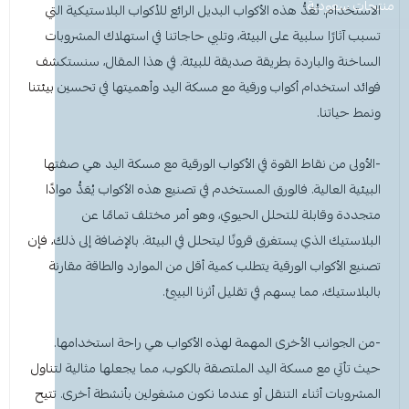
معطر جو
مكنسة يد
عرض الكل
عرض الكل
ادوات عناية
قبعة الشيف
شامبو اطفال
منظفات اليدين
منتجات سعودية
مزاز واعواد تحريك
قصدير ورول تغليف
الاستخدام. تُعَدُّ هذه الأكواب البديل الرائع للأكواب البلاستيكية التي
تسبب آثارًا سلبية على البيئة، وتلبي حاجاتنا في استهلاك المشروبات
أخرى
كولونيا
قفازات
قشاطة
عرض الكل
مريلة مطبخ
منظفات دورة مياه
سفره واكياس نفايات
شمعة تسخين الطعام
الساخنة والباردة بطريقة صديقة للبيئة. في هذا المقال، سنستكشف
فوائد استخدام أكواب ورقية مع مسكة اليد وأهميتها في تحسين بيئتنا
الحطب
كمامات
ممسحه
لوشن وكريم
بودرة اطفال
منشفه مايكروفايبر
معطر ومنعم ملابس
ملاعق وشوك وسكاكين
ونمط حياتنا.
شامبو
الاكواب
معطر جو
غطاء راس
منشفه مايكروفايبر
-الأولى من نقاط القوة في الأكواب الورقية مع مسكة اليد هي صفتها
البيئية العالية. فالورق المستخدم في تصنيع هذه الأكواب يُعَدُّ موادًا
معقم
غطاء ذراع
سلة نفايات
حامل اكواب
مزيل بقع وملمع
متجددة وقابلة للتحلل الحيوي، وهو أمر مختلف تمامًا عن
البلاستيك الذي يستغرق قرونًا ليتحلل في البيئة. بالإضافة إلى ذلك، فإن
عربة تنظيف
مزيل دهون
قبعة الشيف
معجون اسنان
مزاز واعود تحريك
تصنيع الأكواب الورقية يتطلب كمية أقل من الموارد والطاقة مقارنة
بالبلاستيك، مما يسهم في تقليل أثرنا البيئي.
مريله مطبخ
عصا ممسحه
منشفه استخدام مرة واحدة
منظف زجاج ومتعدد الاستخدام
-من الجوانب الأخرى المهمة لهذه الأكواب هي راحة استخدامها.
حيث تأتي مع مسكة اليد الملتصقة بالكوب، مما يجعلها مثالية لتناول
المشروبات أثناء التنقل أو عندما نكون مشغولين بأنشطة أخرى. تتيح