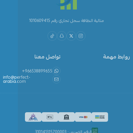
مثالية النظافة سجل تجاري رقم 1010609415
روابط مهمة
تواصل معنا
+966538899655
info@perfect-
arabia.com
الرقم الضريبي : 310141315700003