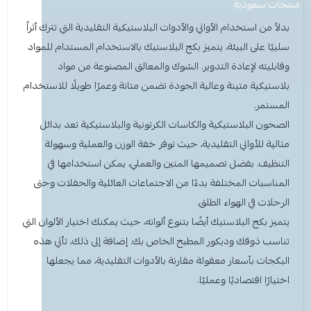
معطر جو
مكنسة يد
عرض الكل
عرض الكل
ادوات عناية
قبعة الشيف
شامبو اطفال
منظفات اليدين
منتجات سعودية
مزاز واعواد تحريك
قصدير ورول تغليف
بدلاً من استخدام الأواني والأدوات البلاستيكية التقليدية التي تترك أثراً
أخرى
كولونيا
قفازات
قشاطة
عرض الكل
مريلة مطبخ
منظفات دورة مياه
سفره واكياس نفايات
شمعة تسخين الطعام
سلبيًا على البيئة، يتميز بكج البلاستيك بالاستخدام المستدام للمواد
وقابليته لإعادة التدوير. الشوك والمعالق المصنوعة من مواد
الحطب
كمامات
ممسحه
لوشن وكريم
بودرة اطفال
منشفه مايكروفايبر
معطر ومنعم ملابس
ملاعق وشوك وسكاكين
بلاستيكية متينة وعالية الجودة تضمن متانة وعمرًا طويلًا للاستخدام
المستمر.
شامبو
الاكواب
معطر جو
غطاء راس
منشفه مايكروفايبر
الصحون البلاستيكية والكاسات الكرتونية والبلاستيكية تعد بدائل
مثالية للأواني التقليدية، حيث توفر خفة الوزن والعملية وسهولة
معقم
غطاء ذراع
سلة نفايات
حامل اكواب
مزيل بقع وملمع
التنظيف. بفضل تصميمها المتين والعملي، يمكن استخدامها في
المناسبات المختلفة بدءًا من الاجتماعات العائلية والحفلات وحتى
عربة تنظيف
مزيل دهون
قبعة الشيف
معجون اسنان
مزاز واعود تحريك
الرحلات في الهواء الطلق.
يتميز بكج البلاستيك أيضًا بتنوع ألوانه، حيث يمكنك اختيار الألوان التي
مريله مطبخ
عصا ممسحه
منشفه استخدام مرة واحدة
منظف زجاج ومتعدد الاستخدام
تناسب ذوقك وديكور المطبخ الخاص بك. إضافة إلى ذلك، تأتي هذه
البكجات بأسعار معقولة مقارنة بالأدوات التقليدية، مما يجعلها
اختيارًا اقتصاديًا وعمليًا.