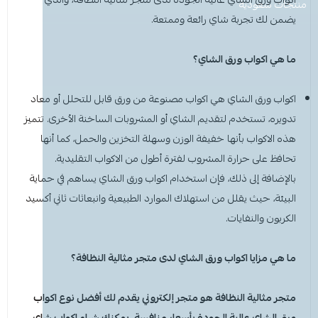
معطر جو
مكنسة يد
عرض الكل
عرض الكل
ادوات عناية
قبعة الشيف
شامبو اطفال
منظفات اليدين
منتجات سعودية
مزاز واعواد تحريك
قصدير ورول تغليف
يضمن لك تجربة شاي رائعة وممتعة.
أخرى
كولونيا
قفازات
قشاطة
عرض الكل
مريلة مطبخ
منظفات دورة مياه
سفره واكياس نفايات
شمعة تسخين الطعام
ما هي اكواب ورق الشاي؟
الحطب
كمامات
ممسحه
لوشن وكريم
بودرة اطفال
منشفه مايكروفايبر
معطر ومنعم ملابس
ملاعق وشوك وسكاكين
اكواب ورق الشاي
هي اكواب مصنوعة من ورق قابل للتحلل أو معاد
شامبو
الاكواب
معطر جو
غطاء راس
منشفه مايكروفايبر
تدويره، تستخدم لتقديم الشاي أو المشروبات الساخنة الأخرى. تتميز
هذه الاكواب بأنها خفيفة الوزن وسهلة التخزين والحمل، كما أنها
معقم
غطاء ذراع
سلة نفايات
حامل اكواب
مزيل بقع وملمع
تحافظ على حرارة المشروب لفترة أطول من الاكواب التقليدية.
بالإضافة إلى ذلك، فإن استخدام اكواب ورق الشاي يساهم في حماية
عربة تنظيف
مزيل دهون
قبعة الشيف
معجون اسنان
مزاز واعود تحريك
البيئة، حيث يقلل من استهلاك الموارد الطبيعية وانبعاثات ثاني أكسيد
الكربون والنفايات.
مريله مطبخ
عصا ممسحه
منشفه استخدام مرة واحدة
منظف زجاج ومتعدد الاستخدام
ما هي مزايا
اكواب ورق الشاي
لدى متجر مثالية النظافة؟
متجر مثالية النظافة هو متجر إلكتروني يقدم لك أفضل نوع
اكواب
ورق الشاي
عالية الجودة بأسعار منافسة. يمكنك شراء اكواب شاي