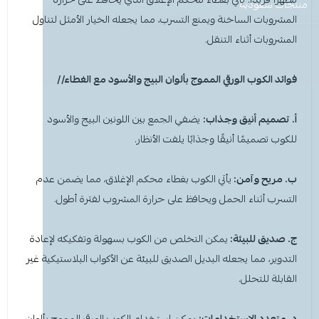
معطر جو
مكنسة يد
عرض الكل
عرض الكل
ادوات عناية
قبعة الشيف
شامبو اطفال
منظفات اليدين
منتجات سعودية
مزاز واعواد تحريك
قصدير ورول تغليف
المشروبات الساخنة ويمنع التسرب، مما يجعله الخيار الأمثل لتناول
المشروبات أثناء التنقل.
أخرى
كولونيا
قفازات
قشاطة
عرض الكل
مريلة مطبخ
منظفات دورة مياه
سفره واكياس نفايات
شمعة تسخين الطعام
فوائد الكوب الورقي المموج بألوان
البيج
والأسود
مع الغطاء//
الحطب
كمامات
ممسحه
لوشن وكريم
بودرة اطفال
منشفه مايكروفايبر
معطر ومنعم ملابس
ملاعق وشوك وسكاكين
شامبو
الاكواب
معطر جو
غطاء راس
منشفه مايكروفايبر
أ. تصميم أنيق وجذاب:
يضفي الجمع بين اللونين
البيج
والأسود
للكوب تصميمًا أنيقًا وجذابًا يلفت الأنظار.
معقم
غطاء ذراع
سلة نفايات
حامل اكواب
مزيل بقع وملمع
ب. مريح وآمن:
يأتي الكوب بغطاء محكم الإغلاق، مما يضمن عدم
عربة تنظيف
مزيل دهون
قبعة الشيف
معجون اسنان
مزاز واعود تحريك
التسرب أثناء الحمل ويحافظ على حرارة المشروب لفترة أطول.
مريله مطبخ
عصا ممسحه
منشفه استخدام مرة واحدة
منظف زجاج ومتعدد الاستخدام
ج. صديق للبيئة:
يمكن التخلص من الكوب بسهولة وتفكيكه لإعادة
التدوير، مما يجعله البديل الصديق للبيئة عن الأكواب البلاستيكية غير
القابلة للتحلل.
د. متعدد الاستخدامات:
يمكن استخدام الكوب الورقي المموج بألوان