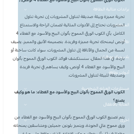
عرض الكل
براندات مثالية النظافة
منظفات ومستلزمات المغسلة
تجربة مميزة وبيئة صديقة لتناول المشروبات إن تجربة تناول
المنظفات
عرض الكل
منظفات منزلية
سجاد ومفروشات
المشروبات تحتاج إلى الأدوات المثالية لضمان الراحة والاستمتاع
الكامل. يأتي الكوب الورقي المموج بألوان البيج والأسود مع الغطاء 4
هيفيا
رولات
عرض الكل
عرض الكل
ادوات الحماية
نظافة اليدين والعناية
أونص ليمنحك تجربة مميزة وفريدة. بتصميمه الأنيق والمميز، يضيف
لمسة من الجمال والأناقة إلى تناول المشروبات، سواء كانت ساخنة أو
نو باك
عرض الكل
عرض الكل
عرض الكل
منظفات منزلية
منظفات ارضيات
بلاستيك وورقيات
للمشروبات والماكولات
غسيل الأطباق (يدوي وآلي)
باردة. في هذا المقال، سنستكشف فوائد الكوب الورقي المموج بألوان
البيج
والأسود
مع الغطاء 4 أونص، وكيف يساهم في تجربة فريدة
قفازات
قفازات
عرض الكل
عرض الكل
عرض الكل
عرض الكل
أدوات نظافة
تغليف وقصدير
منظفات ملابس
مزيلات الشحوم
Perfect Hygiene
وصديقة للبيئة لتناول المشروبات.
الاكواب
كمامات
غطاء راس
عرض الكل
رول مايكروفايبر
منظفات صحون
منظفات ارضيات
صحون بلاستيك
صحون بلاستيك
مطهرات ومعقمات
مستلزمات العنايه الشخصية
الكوب الورقي المموج بألوان
البيج
والأسود مع الغطاء: ما هو وكيف
يصنع؟
غطاء ذراع
غطاء راس
عرض الكل
قصدير وتغليف
منظفات اليدين
العناية بالاطفال
منظفات ملابس
صحون مايكرويف
رول سفره ونفايات
شمعة تسخين الطعام
ملاعق وشوك وسكاكين
معادن وزجاج ولمعان الأسطح
يتم تصنيع الكوب الورقي المموج بألوان البيج والأسود مع الغطاء من
اخرى
اكواب
غطاء ذراع
عرض الكل
قبعة الشيف
ادوات حماية
علب حلويات
ورق كاشير رول
منظفات صحون
منظفات دورة المياه
ليفة واسفنج مواعين
ورق مموج عالي الجودة، ويتميز بلونين جميلين ومتناسقين يمنحانه
مظهرًا فريدًا. يأتي بغطاء محكم الإغلاق الذي يحافظ على حرارة