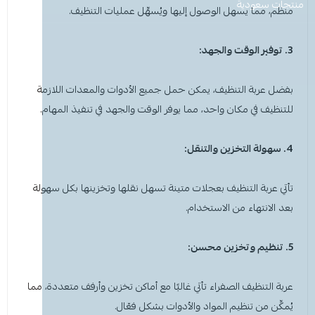
معطر جو
مكنسة يد
عرض الكل
عرض الكل
ادوات عناية
قبعة الشيف
شامبو اطفال
منظفات اليدين
منتجات سعودية
مزاز واعواد تحريك
قصدير ورول تغليف
منظم، مما يسهل الوصول إليها ويُسهِّل عمليات التنظيف.
أخرى
كولونيا
قفازات
قشاطة
عرض الكل
مريلة مطبخ
منظفات دورة مياه
سفره واكياس نفايات
شمعة تسخين الطعام
3. توفير الوقت والجهد:
الحطب
كمامات
ممسحه
لوشن وكريم
بودرة اطفال
منشفه مايكروفايبر
معطر ومنعم ملابس
ملاعق وشوك وسكاكين
بفضل عربة التنظيف، يمكن حمل جميع الأدوات والمعدات اللازمة
للتنظيف في مكان واحد، مما يوفر الوقت والجهد في تنفيذ المهام.
شامبو
الاكواب
معطر جو
غطاء راس
منشفه مايكروفايبر
4. سهولة التخزين والتنقل:
معقم
غطاء ذراع
سلة نفايات
حامل اكواب
مزيل بقع وملمع
تأتي عربة التنظيف بعجلات متينة تسهل نقلها وتخزينها بكل سهولة
عربة تنظيف
مزيل دهون
قبعة الشيف
معجون اسنان
مزاز واعود تحريك
بعد الانتهاء من الاستخدام.
مريله مطبخ
عصا ممسحه
منشفه استخدام مرة واحدة
منظف زجاج ومتعدد الاستخدام
5. تنظيم وتخزين محسن:
عربة التنظيف الصفراء
تأتي غالبًا مع أماكن تخزين وأرفف متعددة، مما
يُمكِّن من تنظيم المواد والأدوات بشكل فعّال.