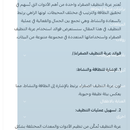
تُعتبر
عربة التنظيف الصفراء
واحدة من أهم الأدوات التي تُسهم في
عرض الكل
براندات مثالية النظافة
منظفات ومستلزمات المغسلة
تحقيق النظافة والترتيب في مختلف المحيطات. لونها الزاهي يرتبط
بالسعادة والنشاط، وهي تجمع بين الجمال والفعالية في عملية
المنظفات
عرض الكل
منظفات منزلية
سجاد ومفروشات
التنظيف. في هذا المقال، سنستعرض فوائد استخدام عربة التنظيف
الصفراء واستخداماتها المتعددة في مجموعة متنوعة من البيئات.
هيفيا
رولات
عرض الكل
عرض الكل
ادوات الحماية
نظافة اليدين والعناية
فوائد عربة التنظيف الصفراء//
نو باك
عرض الكل
عرض الكل
عرض الكل
منظفات منزلية
منظفات ارضيات
بلاستيك وورقيات
للمشروبات والماكولات
غسيل الأطباق (يدوي وآلي)
1. الإشارة للنظافة والنشاط:
قفازات
قفازات
عرض الكل
عرض الكل
عرض الكل
عرض الكل
أدوات نظافة
تغليف وقصدير
منظفات ملابس
مزيلات الشحوم
Perfect Hygiene
الاكواب
لون
كمامات
غطاء راس
عرض الكل
رول مايكروفايبر
منظفات صحون
منظفات ارضيات
صحون بلاستيك
صحون بلاستيك
مطهرات ومعقمات
مستلزمات العنايه الشخصية
عربة التنظيف الصفراء
يرتبط بالإشارة إلى النظافة والنشاط، مما
يعكس بيئة نظيفة وحيوية.
غطاء ذراع
غطاء راس
عرض الكل
قصدير وتغليف
منظفات اليدين
العناية بالاطفال
منظفات ملابس
صحون مايكرويف
رول سفره ونفايات
شمعة تسخين الطعام
ملاعق وشوك وسكاكين
معادن وزجاج ولمعان الأسطح
2. تسهيل عمليات التنظيف:
اخرى
اكواب
غطاء ذراع
عرض الكل
قبعة الشيف
ادوات حماية
علب حلويات
ورق كاشير رول
منظفات صحون
منظفات دورة المياه
ليفة واسفنج مواعين
عربة التنظيف تُمكِّن من تنظيم الأدوات والمعدات المختلفة بشكل