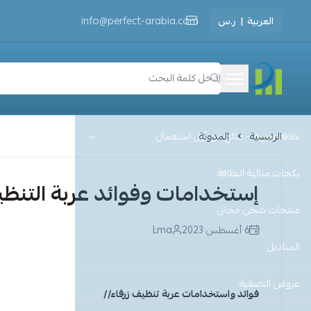
العربية
|
ر.س
info@perfect-arabia.com
مثالية النظافة
الرئيسية
المدونة
نظافة فورية – نتائج من أول استعمال
بكجات مثالية النظافة
إستخدامات وفوائد عربة التنظيف
منتجات شحن مجاني
6 أغسطس 2023
Lma
المناديل
عروض التصفية
فوائد واستخدامات عربة تنظيف زرقاء//