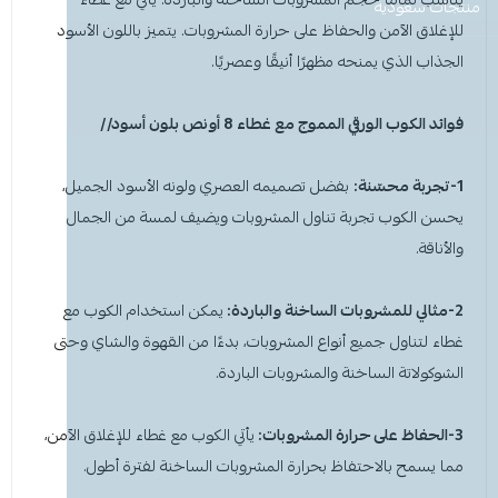
معطر جو
مكنسة يد
عرض الكل
عرض الكل
ادوات عناية
قبعة الشيف
شامبو اطفال
منظفات اليدين
منتجات سعودية
مزاز واعواد تحريك
قصدير ورول تغليف
للإغلاق الآمن والحفاظ على حرارة المشروبات. يتميز باللون الأسود
الجذاب الذي يمنحه مظهرًا أنيقًا وعصريًا.
أخرى
كولونيا
قفازات
قشاطة
عرض الكل
مريلة مطبخ
منظفات دورة مياه
سفره واكياس نفايات
شمعة تسخين الطعام
فوائد الكوب الورقي المموج مع غطاء 8 أونص بلون
أسود
//
الحطب
كمامات
ممسحه
لوشن وكريم
بودرة اطفال
منشفه مايكروفايبر
معطر ومنعم ملابس
ملاعق وشوك وسكاكين
شامبو
الاكواب
معطر جو
غطاء راس
منشفه مايكروفايبر
1-تجربة محسّنة:
بفضل تصميمه العصري ولونه
الأسود
الجميل،
يحسن الكوب تجربة تناول المشروبات ويضيف لمسة من الجمال
معقم
غطاء ذراع
سلة نفايات
حامل اكواب
مزيل بقع وملمع
والأناقة.
عربة تنظيف
مزيل دهون
قبعة الشيف
معجون اسنان
مزاز واعود تحريك
2-مثالي للمشروبات الساخنة والباردة:
يمكن استخدام الكوب مع
غطاء لتناول جميع أنواع المشروبات، بدءًا من القهوة والشاي وحتى
مريله مطبخ
عصا ممسحه
منشفه استخدام مرة واحدة
منظف زجاج ومتعدد الاستخدام
الشوكولاتة الساخنة والمشروبات الباردة.
3-الحفاظ على حرارة المشروبات:
يأتي الكوب مع غطاء للإغلاق الآمن،
مما يسمح بالاحتفاظ بحرارة المشروبات الساخنة لفترة أطول.