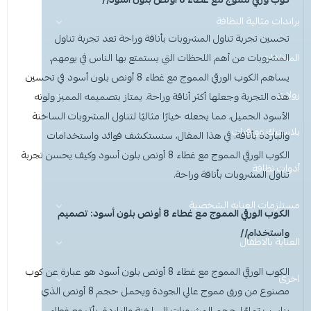
عرض الكل
براندات مثالية النظافة
منظفات ومستلزمات المغسلة
تحسين تجربة تناول المشروبات بأناقة وراحة
تعد تجربة تناول
المنظفات
عرض الكل
منظفات منزلية
سجاد ومفروشات
المشروبات من أهم اللحظات التي يستمتع بها الناس في يومهم.
يساهم الكوب الورقي المموج مع غطاء 8 أونص بلون أسود في تحسين
هيفيا
رولات
عرض الكل
عرض الكل
ادوات الحماية
نظافة اليدين والعناية
هذه التجربة وجعلها أكثر أناقة وراحة. يمتاز بتصميمه المميز ولونه
الأسود الجميل، مما يجعله خيارًا مثاليًا لتناول المشروبات الساخنة
نو باك
عرض الكل
عرض الكل
عرض الكل
منظفات منزلية
منظفات ارضيات
بلاستيك وورقيات
للمشروبات والماكولات
غسيل الأطباق (يدوي وآلي)
والباردة بأناقة. في هذا المقال، سنستكشف فوائد واستخدامات
الكوب الورقي المموج مع غطاء 8 أونص بلون أسود وكيف يحسن تجربة
قفازات
قفازات
عرض الكل
عرض الكل
عرض الكل
عرض الكل
أدوات نظافة
تغليف وقصدير
منظفات ملابس
مزيلات الشحوم
Perfect Hygiene
تناول المشروبات بأناقة وراحة.
الاكواب
كمامات
غطاء راس
عرض الكل
رول مايكروفايبر
منظفات صحون
منظفات ارضيات
صحون بلاستيك
صحون بلاستيك
مطهرات ومعقمات
مستلزمات العنايه الشخصية
الكوب الورقي المموج مع غطاء 8 أونص بلون أسود: تصميم
واستخدام//
غطاء ذراع
غطاء راس
عرض الكل
قصدير وتغليف
منظفات اليدين
العناية بالاطفال
منظفات ملابس
صحون مايكرويف
رول سفره ونفايات
شمعة تسخين الطعام
ملاعق وشوك وسكاكين
معادن وزجاج ولمعان الأسطح
الكوب الورقي المموج مع غطاء 8 أونص بلون
أسود
هو عبارة عن كوب
اخرى
اكواب
غطاء ذراع
عرض الكل
قبعة الشيف
ادوات حماية
علب حلويات
ورق كاشير رول
منظفات صحون
منظفات دورة المياه
ليفة واسفنج مواعين
مصنوع من ورق مموج عالي الجودة ويحمل حجم 8 أونص الذي
يناسب تمامًا حجم المشروبات الساخنة والباردة. يأتي مع غطاء