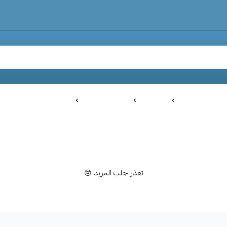
الرئيسية
بالكرتون
منظفات منزلية
منظفات صحون
تعذر جلب المزيد 😢