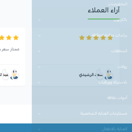
التخفيضات
آراء العملاء
بالكرتون
براندات مثالية النظافة
ممتاز سعر 
المنظفات
رولات
سعد الرشيدي
عبدال
بلاستيك وورقيات
أدوات نظافة
مستلزمات العنايه الشخصية
العناية بالاطفال