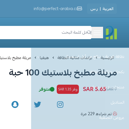
العربية
|
ر.س
info@perfect-arabia.com
مثالية النظافة
نظافة فورية – نتائج من أول استعمال
الرئيسية
براندات مثالية النظافة
هيفيا
مريلة مطبخ بلاستيك 100 ح
مريلة مطبخ بلاستيك 100 حبة
بكجات مثالية النظافة
منتجات شحن مجاني
5.65 SAR
متوفر
7 SAR
وفر 1.35 SAR
المناديل
تم شراءه
229
مرة
عروض التصفية