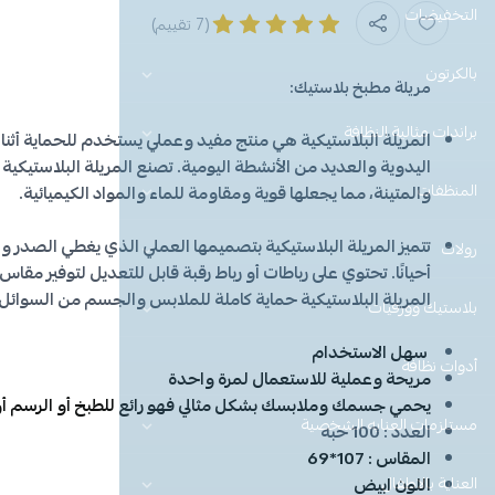
التخفيضات
(7 تقييم)
بالكرتون
مريلة مطبخ بلاستيك:
براندات مثالية النظافة
المريلة البلاستيكية هي منتج مفيد وعملي يستخدم للحماية أثن
اليدوية والعديد من الأنشطة اليومية. تصنع المريلة البلاستيكية 
المنظفات
والمتينة، مما يجعلها قوية ومقاومة للماء والمواد الكيميائية.
تتميز المريلة البلاستيكية بتصميمها العملي الذي يغطي الصدر وا
رولات
أحيانًا. تحتوي على رباطات أو رباط رقبة قابل للتعديل لتوفير م
المريلة البلاستيكية حماية كاملة للملابس والجسم من السوائل
بلاستيك وورقيات
سهل الاستخدام
أدوات نظافة
مريحة وعملية للاستعمال لمرة واحدة
يحمي جسمك وملابسك بشكل مثالي فهو رائع للطبخ أو الرسم أو
مستلزمات العنايه الشخصية
العدد : 100 حبه
المقاس : 107*69
العناية بالاطفال
اللون ابيض