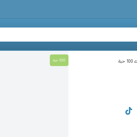
100 حبة
بة