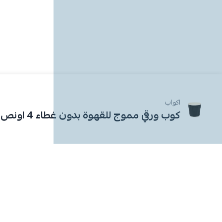
اكواب
كوب ورقي مموج للقهوة بدون غطاء 4 اونص 50 حبة (اسود)