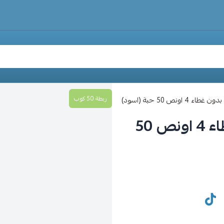
ربطة 50 كوب
ونص 50 حبة (اسود)
كوب ورقي مموج للقهوة بدون غطاء 4 اونص 50