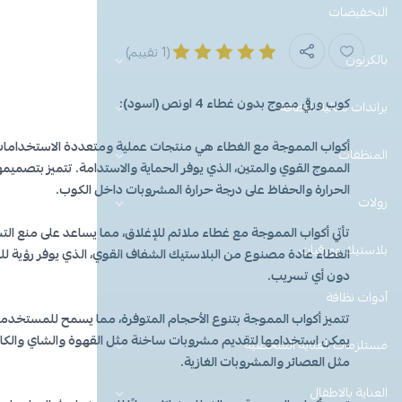
التخفيضات
(1 تقييم)
بالكرتون
كوب ورقي مموج بدون غطاء 4 اونص (اسود):
براندات مثالية النظافة
أكواب المموجة مع الغطاء هي منتجات عملية ومتعددة الاستخداما
المنظفات
المموج القوي والمتين، الذي يوفر الحماية والاستدامة. تتميز بتصميم
الحرارة والحفاظ على درجة حرارة المشروبات داخل الكوب.
رولات
تأتي أكواب المموجة مع غطاء ملائم للإغلاق، مما يساعد على منع ال
بلاستيك وورقيات
الغطاء عادة مصنوع من البلاستيك الشفاف القوي، الذي يوفر رؤية
دون أي تسريب.
أدوات نظافة
تتميز أكواب المموجة بتنوع الأحجام المتوفرة، مما يسمح للمستخدمين
يمكن استخدامها لتقديم مشروبات ساخنة مثل القهوة والشاي والكابتش
مستلزمات العنايه الشخصية
مثل العصائر والمشروبات الغازية.
العناية بالاطفال