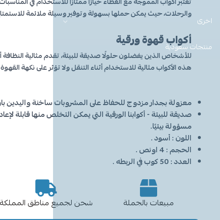
تعتبر أكواب المموجة مع الغطاء خيارًا ممتازًا للاستخدام في المناسبات
والرحلات، حيث يمكن حملها بسهولة وتوفير وسيلة ملائمة للاستمت
اخرى
أكواب قهوة ورقية
منتجات سعودية
للأشخاص الذين يفضلون حلولًا صديقة للبيئة، تقدم مثالية النظافة أك
هذه الأكواب مثالية للاستخدام أثناء التنقل ولا تؤثر على نكهة القهوة.
معزولة بجدار مزدوج للحفاظ على المشروبات ساخنة واليدين بارد
صديقة للبيئة - أكوابنا الورقية التي يمكن التخلص منها قابلة لإع
مسؤولة بيئيًا.
اللون : أسود .
الحجم : 4 اونص .
العدد : 50 كوب في الربطه .
مبيعات بالجملة
شحن لجميع مناطق المملكة