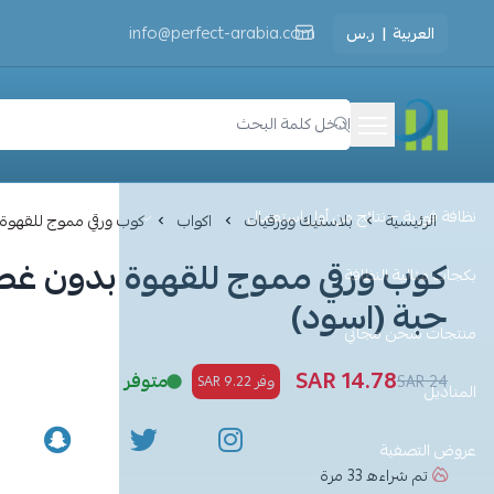
العربية
|
ر.س
info@perfect-arabia.com
مثالية النظافة
نظافة فورية – نتائج من أول استعمال
الرئيسية
بلاستيك وورقيات
اكواب
كوب ورقي مموج للقهوة بدون غطاء 4 ا
بكجات مثالية النظافة
حبة (اسود)
منتجات شحن مجاني
14.78 SAR
متوفر
24 SAR
وفر 9.22 SAR
المناديل
عروض التصفية
تم شراءه
33
مرة