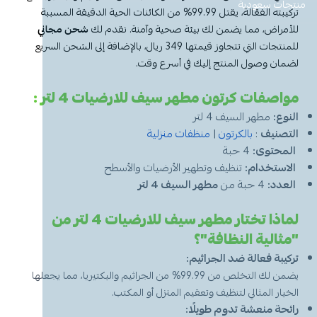
معطر جو
مكنسة يد
عرض الكل
عرض الكل
ادوات عناية
قبعة الشيف
شامبو اطفال
منظفات اليدين
منتجات سعودية
مزاز واعواد تحريك
قصدير ورول تغليف
تركيبته الفعّالة، يقتل 99.99% من الكائنات الحية الدقيقة المسببة
للأمراض، مما يضمن لك بيئة صحية وآمنة. نقدم لك
شحن مجاني
أخرى
كولونيا
قفازات
قشاطة
عرض الكل
مريلة مطبخ
منظفات دورة مياه
سفره واكياس نفايات
شمعة تسخين الطعام
للمنتجات التي تتجاوز قيمتها 349 ريال، بالإضافة إلى الشحن السريع
لضمان وصول المنتج إليك في أسرع وقت.
الحطب
كمامات
ممسحه
لوشن وكريم
بودرة اطفال
منشفه مايكروفايبر
معطر ومنعم ملابس
ملاعق وشوك وسكاكين
مواصفات كرتون مطهر سيف للارضيات 4 لتر :
النوع:
مطهر السيف 4 لتر
شامبو
الاكواب
معطر جو
غطاء راس
منشفه مايكروفايبر
التصنيف
:
بالكرتون
|
منظفات منزلية
المحتوى:
4 حبة
معقم
غطاء ذراع
سلة نفايات
حامل اكواب
مزيل بقع وملمع
الاستخدام:
تنظيف وتطهير الأرضيات والأسطح
العدد:
4 حبة من
مطهر السيف 4 لتر
عربة تنظيف
مزيل دهون
قبعة الشيف
معجون اسنان
مزاز واعود تحريك
لماذا تختار مطهر سيف للارضيات 4 لتر من
مريله مطبخ
عصا ممسحه
منشفه استخدام مرة واحدة
منظف زجاج ومتعدد الاستخدام
"مثالية النظافة"؟
تركيبة فعالة ضد الجراثيم:
يضمن لك التخلص من 99.99% من الجراثيم والبكتيريا، مما يجعلها
الخيار المثالي لتنظيف وتعقيم المنزل أو المكتب.
رائحة منعشة تدوم طويلًا: