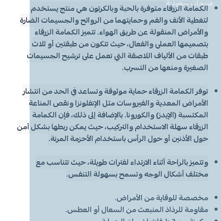
معطر جو
مكنسة يد
عرض الكل
عرض الكل
ادوات عناية
قبعة الشيف
شامبو اطفال
منظفات اليدين
منتجات سعودية
مزاز واعواد تحريك
قصدير ورول تغليف
الكمامة الزرقاء متوفرة
بالحبة
وبالكرتون هي منتج يستخدم
لتغطية الأنف والفم وحمايتهما من الروائح والجسيمات الضارة
أخرى
كولونيا
قفازات
قشاطة
عرض الكل
مريلة مطبخ
منظفات دورة مياه
سفره واكياس نفايات
شمعة تسخين الطعام
والأمراض المنقولة عن طريق الهواء. تتميز الكمامة الزرقاء
بتصميمها العملي والفعال، حيث تتكون من طبقتين أو ثلاث
الحطب
كمامات
ممسحه
لوشن وكريم
بودرة اطفال
منشفه مايكروفايبر
معطر ومنعم ملابس
ملاعق وشوك وسكاكين
طبقات من الألياف اللاصقة التي تعمل على ترشيح الجسيمات
الصغيرة ومنعها من التسرب.
شامبو
الاكواب
معطر جو
غطاء راس
منشفه مايكروفايبر
توفر الكمامة الزرقاء حماية موثوقة وتساعد في الحد من انتشار
الأمراض المعدية والفيروسات مثل الإنفلونزا ونقص المناعة
معقم
غطاء ذراع
سلة نفايات
حامل اكواب
مزيل بقع وملمع
المكتسبة (الإيدز) والكورونا. بالإضافة إلى ذلك، فإن الكمامة
الزرقاء سهلة الاستخدام والتركيب، حيث يمكن ربطها بشكل آمن
عربة تنظيف
مزيل دهون
قبعة الشيف
معجون اسنان
مزاز واعود تحريك
حول الأذنين أو حول الرأس باستخدام الأحزمة المرنة.
مريله مطبخ
عصا ممسحه
منشفه استخدام مرة واحدة
منظف زجاج ومتعدد الاستخدام
وتتميز بالراحة أثناء الارتداء لفترات طويلة، حيث تتناسب مع
مختلف أشكال الوجه وتسمح بسهولة التنفس.
مخصصة للوقاية من الأمراض.
مقاومة للرذاذ المنبعث من السعال أو العطس.