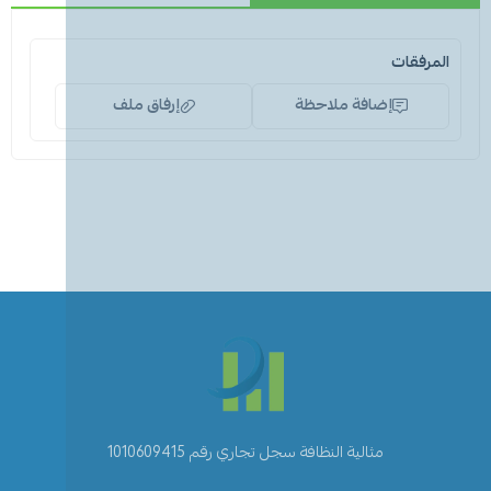
المرفقات
إضافة ملاحظة
إرفاق ملف
اسحب و افلت الملف هنا
استعراض
مثالية النظافة سجل تجاري رقم 1010609415