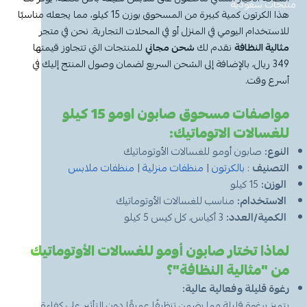
معطر جو
مكنسة يد
عرض الكل
عرض الكل
ادوات عناية
قبعة الشيف
شامبو اطفال
منظفات اليدين
منتجات سعودية
مزاز واعواد تحريك
قصدير ورول تغليف
هذا الكرتون كمية كبيرة من المسحوق بوزن 15 كيلو، مما يجعله مناسبًا
للاستخدام اليومي في المنزل أو في المحلات التجارية. نحن في متجر
أخرى
كولونيا
قفازات
قشاطة
عرض الكل
مريلة مطبخ
منظفات دورة مياه
سفره واكياس نفايات
شمعة تسخين الطعام
مثالية النظافة
نقدم لك
شحن مجاني
للمنتجات التي تتجاوز قيمتها
349 ريال، بالإضافة إلى الشحن السريع لضمان وصول المنتج إليك في
الحطب
كمامات
ممسحه
لوشن وكريم
بودرة اطفال
منشفه مايكروفايبر
معطر ومنعم ملابس
ملاعق وشوك وسكاكين
أسرع وقت.
مواصفات مسحوق صابون اومو 15 كيلو
شامبو
الاكواب
معطر جو
غطاء راس
منشفه مايكروفايبر
للغسالات الاتوماتيك:
معقم
غطاء ذراع
سلة نفايات
حامل اكواب
مزيل بقع وملمع
النوع:
صابون أومو للغسالات الأوتوماتيك
التصنيف
:
بالكرتون
|
منظفات منزلية
|
منظفات ملابس
الوزن:
15 كيلو
عربة تنظيف
مزيل دهون
قبعة الشيف
معجون اسنان
مزاز واعود تحريك
الاستخدام:
مناسب للغسالات الأوتوماتيك
الكمية/العدد:
3 أكياس، كل كيس 5 كيلو
مريله مطبخ
عصا ممسحه
منشفه استخدام مرة واحدة
منظف زجاج ومتعدد الاستخدام
لماذا تختار صابون أومو للغسالات الأوتوماتيك
من "مثالية النظافة"؟
رغوة قليلة وفعالية عالية:
يتميز برغوة قليلة مما يضمن تنظيفًا عميقًا دون التأثير على كفاءة