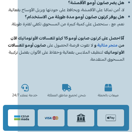
هل يضر صابون أومو الأقمشة؟
لا، آمن تمامًا على الأقمشة، ويحافظ على جودتها ويزيل الأوساخ بفعالية.
هل يوفر كرتون صابون أومو مدة طويلة من الاستخدام؟
نعم، مع ، ستحصل على كمية كبيرة من المسحوق تكفي لفترة طويلة.
🛒احصل على كرتون صابون أومو 15 كيلو للغسالات الأوتوماتيك الآن
من
متجر مثالية
و
لا تفوت فرصة الحصول على
صابون أومو للغسالات
الأوتوماتيك
لتنظيف الملابس بفعالية وحفاظ على الألوان بفضل تركيبة
المسحوق المتقدمة.
مبيعات بالجملة
شحن لجميع مناطق المملكة
خدمة عملاء 24/7