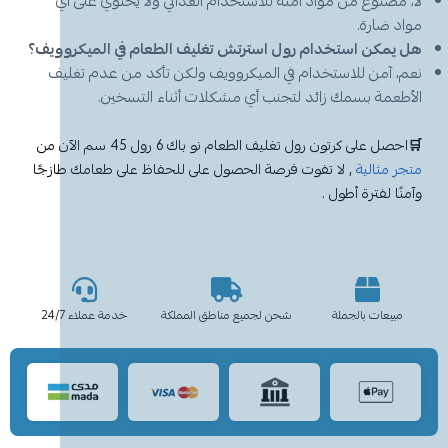
لا، مصنوع من مواد آمنة للاستخدام الغذائي ولا يحتوي على أي
مواد ضارة.
هل يمكن استخدام رول استرتش تغليف الطعام في الميكروويف؟
نعم، آمن للاستخدام في الميكروويف ولكن تأكد من عدم تغليف
الأطعمة بسمك زائد لتجنب أي مشكلات أثناء التسخين.
🛒
احصل على كرتون رول تغليف الطعام نو باك 6 رول 45 سم الآن من
متجر مثالية
, لا تفوت فرصة الحصول على للحفاظ على طعامك طازجًا
وآمنًا لفترة أطول .
مبيعات بالجملة
شحن لجميع مناطق المملكة
خدمة عملاء 24/7