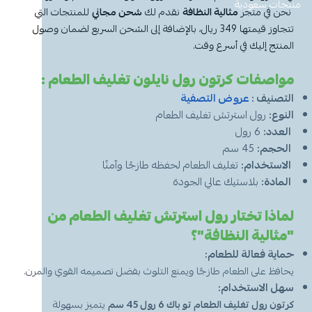
معطر جو
مكنسة يد
عرض الكل
عرض الكل
ادوات عناية
قبعة الشيف
شامبو اطفال
منظفات اليدين
منتجات سعودية
مزاز واعواد تحريك
قصدير ورول تغليف
نحن في متجر
مثالية النظافة
نقدم لك
شحن مجاني
للمنتجات التي
تتجاوز قيمتها 349 ريال، بالإضافة إلى الشحن السريع لضمان وصول
أخرى
كولونيا
قفازات
قشاطة
عرض الكل
مريلة مطبخ
منظفات دورة مياه
سفره واكياس نفايات
شمعة تسخين الطعام
المنتج إليك في أسرع وقت.
مواصفات كرتون رول نايلون تغليف الطعام :
الحطب
كمامات
ممسحه
لوشن وكريم
بودرة اطفال
منشفه مايكروفايبر
معطر ومنعم ملابس
ملاعق وشوك وسكاكين
التصنيف :
عروض التصفية
النوع:
رول استرتش تغليف الطعام
شامبو
الاكواب
معطر جو
غطاء راس
منشفه مايكروفايبر
العدد:
6 رول
الحجم:
45 سم
معقم
غطاء ذراع
سلة نفايات
حامل اكواب
مزيل بقع وملمع
الاستخدام:
تغليف الطعام لحفظه طازجًا وآمنًا
المادة:
بلاستيك عالي الجودة
عربة تنظيف
مزيل دهون
قبعة الشيف
معجون اسنان
مزاز واعود تحريك
لماذا تختار رول استرتش تغليف الطعام من
مريله مطبخ
عصا ممسحه
منشفه استخدام مرة واحدة
منظف زجاج ومتعدد الاستخدام
"مثالية النظافة"؟
حماية فعالة للطعام:
يحافظ على الطعام طازجًا ويمنع التلوث بفضل تصميمه القوي والمرن.
سهل الاستخدام:
كرتون رول تغليف الطعام تو باك 6 رول 45 سم
يتميز بسهولة