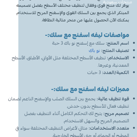
معطر جو
مكنسة يد
عرض الكل
عرض الكل
ادوات عناية
قبعة الشيف
شامبو اطفال
منظفات اليدين
منتجات سعودية
مزاز واعواد تحريك
قصدير ورول تغليف
يوفر لك منتج قوي وفعّال لتنظيف مختلف الأسطح بفضل تصميمه
المبتكر الذي يجمع بين السلك القوي والإسفنج المريح للاستخدام.
أخرى
كولونيا
قفازات
قشاطة
عرض الكل
مريلة مطبخ
منظفات دورة مياه
سفره واكياس نفايات
شمعة تسخين الطعام
يمكنك الآن الحصول عليها من متجر مثالية النظافة.
مواصفات ليفه اسفنج مع سلك:-
الحطب
كمامات
ممسحه
لوشن وكريم
بودرة اطفال
منشفه مايكروفايبر
معطر ومنعم ملابس
ملاعق وشوك وسكاكين
اسم المنتج:
سلك مع إسفنج نو باك 3 حبة
تصنيف المنتج:
نو باك
شامبو
الاكواب
معطر جو
غطاء راس
منشفه مايكروفايبر
الاستخدام:
تنظيف الأسطح المختلفة مثل الأواني، الأطباق، الأسطح
المعدنية، وغيرها.
معقم
غطاء ذراع
سلة نفايات
حامل اكواب
مزيل بقع وملمع
الكمية/العدد:
3 حبات
عربة تنظيف
مزيل دهون
قبعة الشيف
معجون اسنان
مزاز واعود تحريك
مميزات ليفه اسفنج مع سلك:-
قوة تنظيف عالية:
يجمع بين السلك الصلب والإسفنج الناعم لضمان
مريله مطبخ
عصا ممسحه
منشفه استخدام مرة واحدة
منظف زجاج ومتعدد الاستخدام
تنظيف فعال للأسطح بدون خدش.
تصميم مريح:
يتيح لك التحكم الكامل أثناء التنظيف بفضل
التصميم المريح والسهل الاستخدام.
متعدد الاستخدامات:
مثالي لأغراض التنظيف المختلفة سواء في
المطبخ أو الحمام أو حتى الأسطح الخارجية.