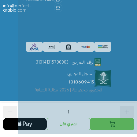
info@perfect-
arabia.com
الرقم الضريبي : 310141315700003
السجل التجاري
1010609415
الحقوق محفوظة | 2026
مثالية النظافة
اشتري الآن