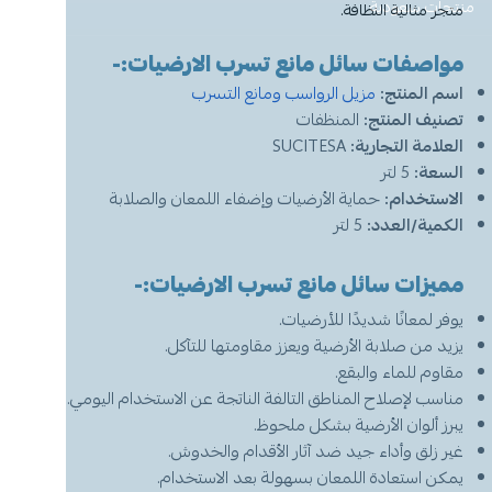
معطر جو
مكنسة يد
عرض الكل
عرض الكل
ادوات عناية
قبعة الشيف
شامبو اطفال
منظفات اليدين
منتجات سعودية
مزاز واعواد تحريك
قصدير ورول تغليف
متجر مثالية النظافة.
مواصفات سائل مانع تسرب الارضيات:-
أخرى
كولونيا
قفازات
قشاطة
عرض الكل
مريلة مطبخ
منظفات دورة مياه
سفره واكياس نفايات
شمعة تسخين الطعام
اسم المنتج:
مزيل الرواسب ومانع التسرب
تصنيف المنتج:
المنظفات
الحطب
كمامات
ممسحه
لوشن وكريم
بودرة اطفال
منشفه مايكروفايبر
معطر ومنعم ملابس
ملاعق وشوك وسكاكين
العلامة التجارية:
SUCITESA
السعة:
5 لتر
شامبو
الاكواب
معطر جو
غطاء راس
منشفه مايكروفايبر
الاستخدام:
حماية الأرضيات وإضفاء اللمعان والصلابة
الكمية/العدد:
5 لتر
معقم
غطاء ذراع
سلة نفايات
حامل اكواب
مزيل بقع وملمع
مميزات سائل مانع تسرب الارضيات:-
عربة تنظيف
مزيل دهون
قبعة الشيف
معجون اسنان
مزاز واعود تحريك
يوفر لمعانًا شديدًا للأرضيات.
يزيد من صلابة الأرضية ويعزز مقاومتها للتآكل.
مريله مطبخ
عصا ممسحه
منشفه استخدام مرة واحدة
منظف زجاج ومتعدد الاستخدام
مقاوم للماء والبقع.
مناسب لإصلاح المناطق التالفة الناتجة عن الاستخدام اليومي.
يبرز ألوان الأرضية بشكل ملحوظ.
غير زلق وأداء جيد ضد آثار الأقدام والخدوش.
يمكن استعادة اللمعان بسهولة بعد الاستخدام.