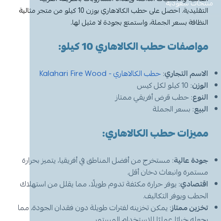
معطر جو
مكنسة يد
عرض الكل
عرض الكل
ادوات عناية
قبعة الشيف
شامبو اطفال
منظفات اليدين
منتجات سعودية
مزاز واعواد تحريك
قصدير ورول تغليف
التقليدية. احصل على حطب الكالاهاري بوزن 10 كيلو من متجر مثالية
النظافة بسعر الجملة، واستمتع بجودة لا مثيل لها.
أخرى
كولونيا
قفازات
قشاطة
عرض الكل
مريلة مطبخ
منظفات دورة مياه
سفره واكياس نفايات
شمعة تسخين الطعام
مواصفات حطب الكالاهاري 10 كيلو:
الحطب
كمامات
ممسحه
لوشن وكريم
بودرة اطفال
منشفه مايكروفايبر
معطر ومنعم ملابس
ملاعق وشوك وسكاكين
الاسم التجاري
:
حطب الكالاهاري - Kalahari Fire Wood
شامبو
الاكواب
معطر جو
غطاء راس
منشفه مايكروفايبر
الوزن
: 10 كيلو لكل كيس
النوع
: حطب قرض أفريقي ممتاز
معقم
غطاء ذراع
سلة نفايات
حامل اكواب
مزيل بقع وملمع
البيع
: بسعر الجملة
مميزات حطب الكالاهاري:
عربة تنظيف
مزيل دهون
قبعة الشيف
معجون اسنان
مزاز واعود تحريك
مريله مطبخ
عصا ممسحه
جودة عالية
منشفه استخدام مرة واحدة
منظف زجاج ومتعدد الاستخدام
: مستخرج من أفضل المناطق في أفريقيا، يتميز بحرارة
مستمرة وانبعاث دخان أقل.
اقتصادي
: يوفر حرارة مكثفة تدوم طويلًا، مما يقلل من استهلاك
الحطب ويوفر التكاليف.
تخزين ممتاز
: يمكن تخزينه لفترات طويلة دون فقدان الجودة، مما
يجعله خيارًا عمليًا للاستخدام المستمر.