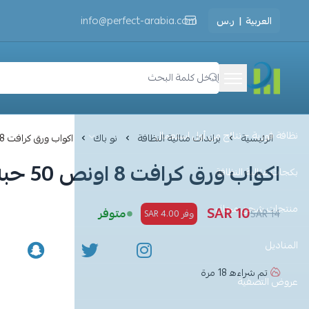
العربية
|
ر.س
info@perfect-arabia.com
مثالية النظافة
نظافة فورية – نتائج من أول استعمال
الرئيسية
براندات مثالية النظافة
نو باك
اكواب ورق كرافت 8 اونص 50 حبة مع غطاء
اكواب ورق كرافت 8 اونص 50 حبة مع غطاء
بكجات مثالية النظافة
منتجات شحن مجاني
10 SAR
متوفر
14 SAR
وفر 4.00 SAR
المناديل
تم شراءه
18
مرة
عروض التصفية