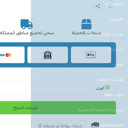
التخفيضات
بالكرتون
مبيعات بالجملة
شحن لجميع مناطق المملكة
براندات مثالية النظافة
المنظفات
رولات
بلاستيك وورقيات
الوزن
أدوات نظافة
تقييمات المنتج
مستلزمات العنايه الشخصية
العناية بالاطفال