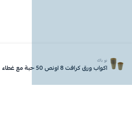
نو باك
اكواب ورق كرافت 8 اونص 50 حبة مع غطاء