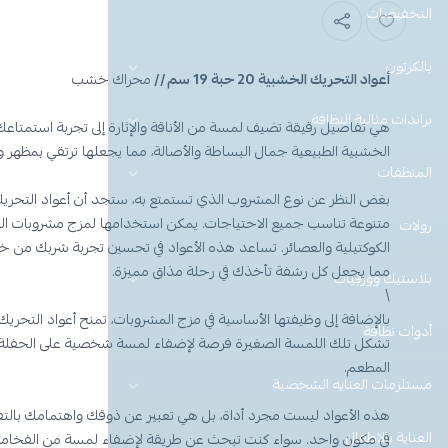
التخفيضات
بالكرتون
أعواد التحريك الخشبية 20 حبة 19 سم //
محراك خشب
براندات مثالية النظافة
هي تفاصيل رقيقة تضيف لمسة من الأناقة والإثارة إلى تجربة استمتاع
الخشبية الطبيعية جمال البساطة والأصالة، مما يجعلها ترتقي بمظهر 
المنظفات
بغض النظر عن نوع المشروب الذي تستمتع به، ستجد أن أعواد التحريك
متنوعة تناسب جميع الاحتياجات. يمكن استخدامها لمزج مشروبات ال
رولات
الكوكتيلية والعصائر. تساعد هذه الأعواد في تحسين تجربة شربك من خل
مما يجعل كل رشفة تأخذك في رحلة مذاق مميزة.
بلاستيك وورقيات
\
بالإضافة إلى وظيفتها الأساسية في مزج المشروبات، تمنح أعواد التحر
أدوات نظافة
تشكل تلك اللمسة الصغيرة فرصة لإضفاء لمسة شخصية على الحفلة أو ال
المطعم.
مستلزمات العنايه الشخصية
هذه الأعواد ليست مجرد أداة، بل هي تعبير عن ذوقك واهتمامك بالتف
العناية بالاطفال
في مكون واحد. سواء كنت تبحث عن طريقة لإضفاء لمسة من الفخامة 