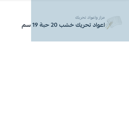
مزاز واعواد تحريك
اعواد تحريك خشب 20 حبة 19 سم
مثالية النظافة سجل تجاري رقم 1010609415