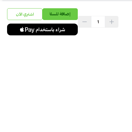
إضافة للسلة
اشتري الآن
تواصل معنا
+966538899655
info@perfect-
arabia.com