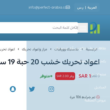
العربية
|
ر.س
info@perfect-arabia.com
مثالية النظافة
نظافة فورية – نتائج من أول استعمال
الرئيسية
بلاستيك وورقيات
مزاز واعواد تحريك
اعواد تحريك خشب
اعواد تحريك خشب 20 حبة 19 سم
بكجات مثالية النظافة
منتجات شحن مجاني
1 SAR
متوفر
3 SAR
وفر 2.00 SAR
المناديل
تم شراءه
106
مرة
عروض التصفية